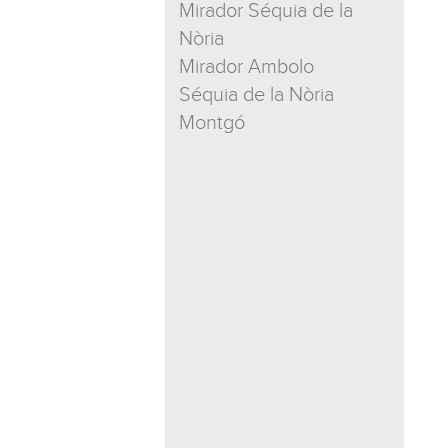
Mirador Séquia de la
Nòria
Mirador Ambolo
Séquia de la Nòria
Montgó