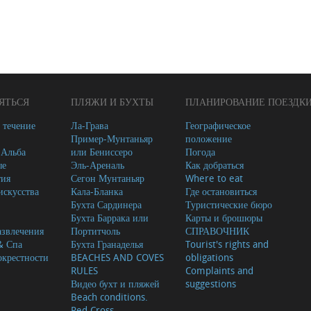
ЯТЬСЯ
ПЛЯЖИ И БУХТЫ
ПЛАНИРОВАНИЕ ПОЕЗДК
 течение
Ла-Грава
Географическое
Пример-Мунтаньяр
положение
-Альба
или Бениссеро
Погода
ые
Эль-Ареналь
Как добраться
тия
Сегон Мунтаньяр
Where to eat
скусства
Кала-Бланка
Где остановиться
Бухта Сардинера
Туристические бюро
Бухта Баррака или
Карты и брошюры
азвлечения
Портитчоль
СПРАВОЧНИК
& Спа
Бухта Гранаделья
Tourist's rights and
окрестности
BEACHES AND COVES
obligations
RULES
Complaints and
Видео бухт и пляжей
suggestions
Beach conditions.
Red Cross