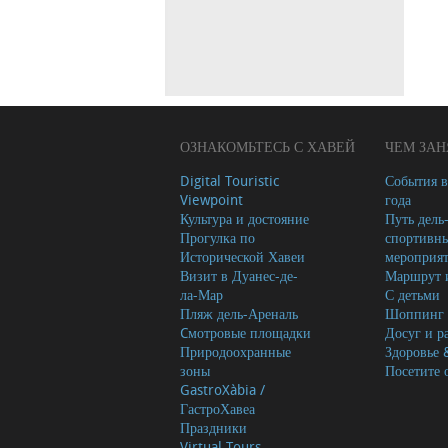
ОЗНАКОМЬТЕСЬ С ХАВЕЙ
ЧЕМ ЗАН
Digital Touristic
События в
Viewpoint
года
Культура и достояние
Путь дель
Прогулка по
спортивн
Исторической Хавеи
мероприя
Визит в Дуанес-де-
Маршрут и
ла-Мар
С детьми
Пляж дель-Ареналь
Шоппинг
Cмотровые площадки
Досуг и р
Природоохранные
Здоровье 
зоны
Посетите 
GastroXàbia /
ГастроХавеа
Праздники
Virtual Tours