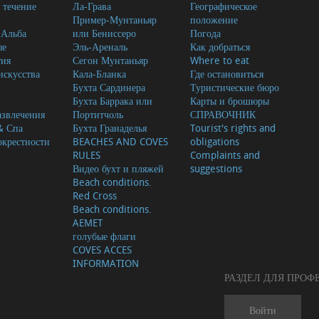
 течение
Ла-Грава
Географическое
Пример-Мунтаньяр
положение
-Альба
или Бениссеро
Погода
ые
Эль-Ареналь
Как добраться
тия
Сегон Мунтаньяр
Where to eat
скусства
Кала-Бланка
Где остановиться
Бухта Сардинера
Туристические бюро
Бухта Баррака или
Карты и брошюры
азвлечения
Портитчоль
СПРАВОЧНИК
& Спа
Бухта Гранаделья
Tourist's rights and
окрестности
BEACHES AND COVES
obligations
RULES
Complaints and
Видео бухт и пляжей
suggestions
Beach conditions.
Red Cross
Beach conditions.
AEMET
голубые флаги
COVES ACCES
INFORMATION
РАЗДЕЛ ДЛЯ ПРО
Войти