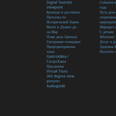
Digital Touristic
События в
Viewpoint
года
Культура и достояние
Путь дель
Прогулка по
спортивн
Исторической Хавеи
мероприя
Визит в Дуанес-де-
Маршрут и
ла-Мар
С детьми
Пляж дель-Ареналь
Шоппинг
Cмотровые площадки
Досуг и р
Природоохранные
Здоровье 
зоны
Посетите 
GastroXàbia /
ГастроХавеа
Праздники
Virtual Tours
360 degree view
pictures
Audioguide