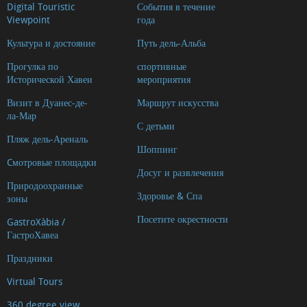
Digital Touristic
События в течение
Viewpoint
года
Культура и достояние
Путь дель-Альба
Прогулка по
спортивные
Исторической Хавеи
мероприятия
Визит в Дуанес-де-
Маршрут искусства
ла-Мар
С детьми
Пляж дель-Ареналь
Шоппинг
Cмотровые площадки
Досуг и развлечения
Природоохранные
Здоровье & Спа
зоны
Посетите окрестности
GastroXàbia /
ГастроХавеа
Праздники
Virtual Tours
360 degree view