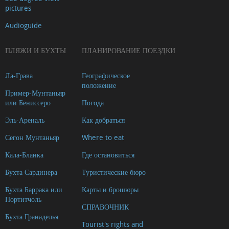
pictures
Audioguide
ПЛЯЖИ И БУХТЫ
ПЛАНИРОВАНИЕ ПОЕЗДКИ
Ла-Грава
Географическое
положение
Пример-Мунтаньяр
или Бениссеро
Погода
Эль-Ареналь
Как добраться
Сегон Мунтаньяр
Where to eat
Кала-Бланка
Где остановиться
Бухта Сардинера
Туристические бюро
Бухта Баррака или
Карты и брошюры
Портитчоль
СПРАВОЧНИК
Бухта Гранаделья
Tourist's rights and