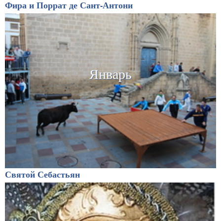
Фира и Поррат де Сант-Антони
Январь
Святой Себастьян