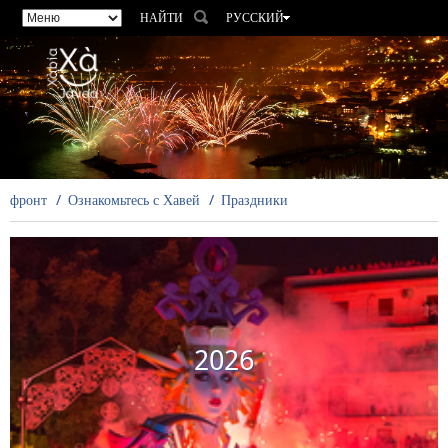
НАЙТИ
РУССКИЙ
ESPAÑOL
VALENCIÀ
ENGLISH
FRANÇAIS
DEUTSCH
фронт
Ознакомьтесь с Хавей
Праздники
2026