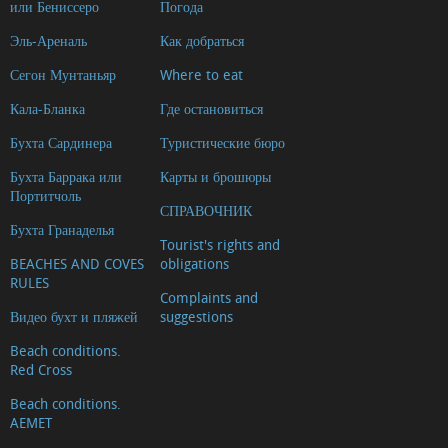
или Бениссеро
Погода
Mirador
Эль-Ареналь
Как добраться
la
Falzia
Сегон Мунтаньяр
Where to eat
Mirador
Кала-Бланка
Где остановиться
Caletes
Бухта Сардинера
Туристические бюро
Mirador
Бухта Баррака или
Карты и брошюры
de
Портитчоль
les
СПРАВОЧНИК
Бухта Гранаделья
Pesqueres
Tourist's rights and
BEACHES AND COVES
obligations
Mirador
RULES
els
Complaints and
Видео бухт и пляжей
suggestions
Molins
de
Beach conditions.
Red Cross
la
Beach conditions.
Plana
AEMET
Mirador