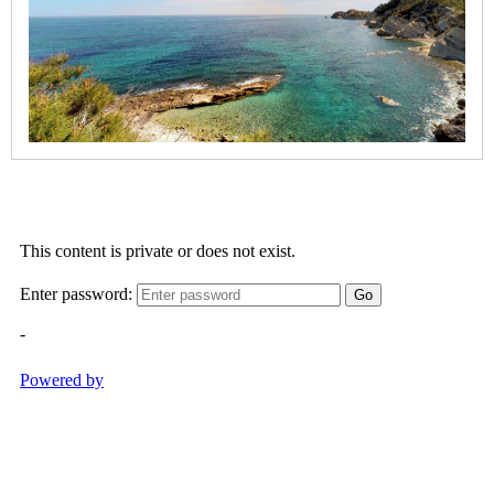
Caleta
Cala
Blanca
-
Segon
Caleta
Cala
Barraca
/
Portitxol
Cala
Granadella
Cala
Sardinera
Primer
Muntanyar