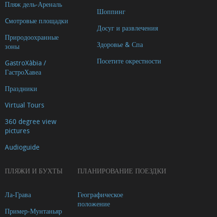
Пляж дель-Ареналь
de
Шоппинг
Sant
Cмотровые площадки
Досуг и развлечения
Antoni
Природоохранные
Здоровье & Спа
зоны
Mirador
Посетите окрестности
Cap
GastroXàbia /
ГастроХавеа
Negre
Mirador
Праздники
Creu
Virtual Tours
del
360 degree view
Portitxol
pictures
Mirador
Audioguide
de
la
ПЛЯЖИ И БУХТЫ
ПЛАНИРОВАНИЕ ПОЕЗДКИ
Granadella
Ла-Грава
Географическое
Mirador
положение
L'illa
Пример-Мунтаньяр