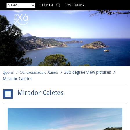
НАЙТИ
РУССКИЙ
ESPAÑOL
VALENCIÀ
ENGLISH
FRANÇAIS
DEUTSCH
фронт
Ознакомьтесь с Хавей
360 degree view pictures
Mirador Caletes
Mirador Caletes
Cala
Blanca
-
Primera