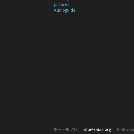
pictures
Audioguide
965 790 736
info@xabia.org
Política 