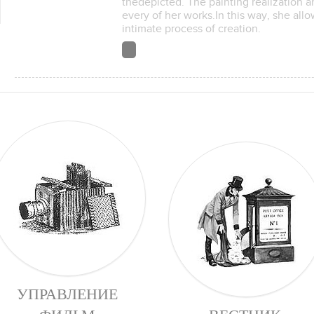
thedepicted. The painting realization an
every of her works.In this way, she allo
intimate process of creation.
УПРАВЛЕНИЕ