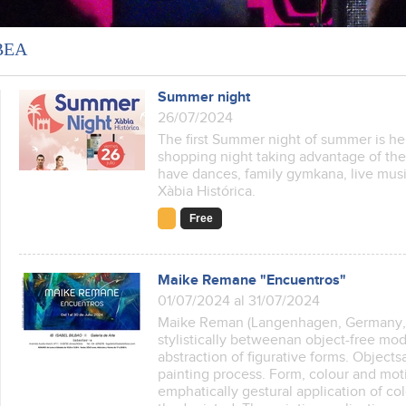
ВЕА
Summer night
26/07/2024
The first Summer night of summer is he
shopping night taking advantage of the 
have dances, family gymkana, live musi
Xàbia Histórica.
Free
Maike Remane "Encuentros"
01/07/2024 al 31/07/2024
Maike Reman (Langenhagen, Germany, 
stylistically betweenan object-free mo
abstraction of figurative forms. Object
painting process. Form, colour and moti
emphatically gestural application of col