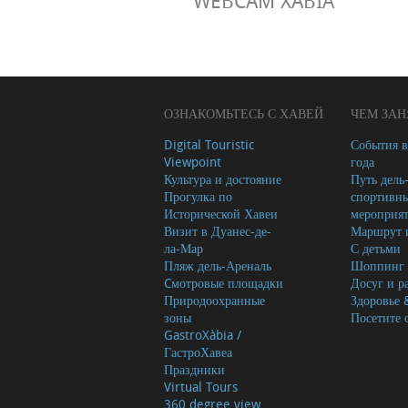
WEBCAM XÀBIA
ОЗНАКОМЬТЕСЬ С ХАВЕЙ
ЧЕМ ЗАН
Digital Touristic
События в
Viewpoint
года
Культура и достояние
Путь дель
Прогулка по
спортивн
Исторической Хавеи
мероприя
Визит в Дуанес-де-
Маршрут и
ла-Мар
С детьми
Пляж дель-Ареналь
Шоппинг
Cмотровые площадки
Досуг и р
Природоохранные
Здоровье 
зоны
Посетите 
GastroXàbia /
ГастроХавеа
Праздники
Virtual Tours
360 degree view