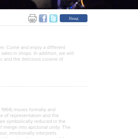
Назад
re. Come and enjoy a different
sales in shops. In addition, we will
c and the delicious cuisine of
1964) moves formally and
de of representation and the
sare symbolically reduced in the
f merge into apictorial unity. The
our, emotionally interprets