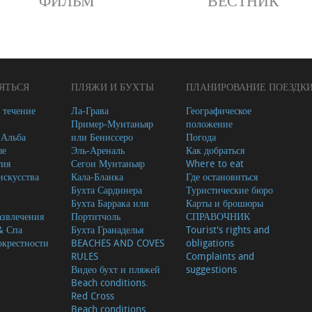
ФИЛЬМ
ВЕСТНИК
ЯТЬСЯ
ПЛЯЖИ И БУХТЫ
ПЛАНИРОВАНИЕ ПОЕЗДК
 течение
Ла-Грава
Географическое
Пример-Мунтаньяр
положение
-Альба
или Бениссеро
Погода
ые
Эль-Ареналь
Как добраться
тия
Сегон Мунтаньяр
Where to eat
скусства
Кала-Бланка
Где остановиться
Бухта Сардинера
Туристические бюро
Бухта Баррака или
Карты и брошюры
азвлечения
Портитчоль
СПРАВОЧНИК
& Спа
Бухта Гранаделья
Tourist's rights and
окрестности
BEACHES AND COVES
obligations
RULES
Complaints and
Видео бухт и пляжей
suggestions
Beach conditions.
Red Cross
Beach conditions.