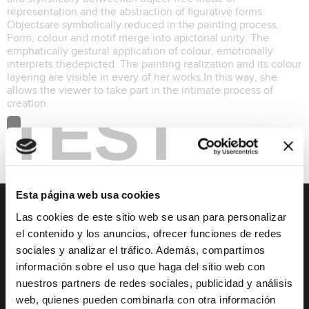
representation and the abstraction of figurative forms.
Objectsare symbolically reduced in the painting process.
Form, colour and motif merge into apictorial unity. The
emphatically gestural application of colour, emotionally
interprets thedepicted. The painting realization and its colour
layering are visible in every of her works.In this way, she
allows the viewer to take part in the intimate process of
TEST
creation.
Esta página web usa cookies
Las cookies de este sitio web se usan para personalizar
ОЗНАКОМЬТЕСЬ С ХАВЕЙ
ЧЕМ ЗАНЯТЬСЯ
el contenido y los anuncios, ofrecer funciones de redes
sociales y analizar el tráfico. Además, compartimos
Digital Touristic
События в течение
información sobre el uso que haga del sitio web con
Viewpoint
года
nuestros partners de redes sociales, publicidad y análisis
Культура и достояние
Путь дель-Альба
web, quienes pueden combinarla con otra información