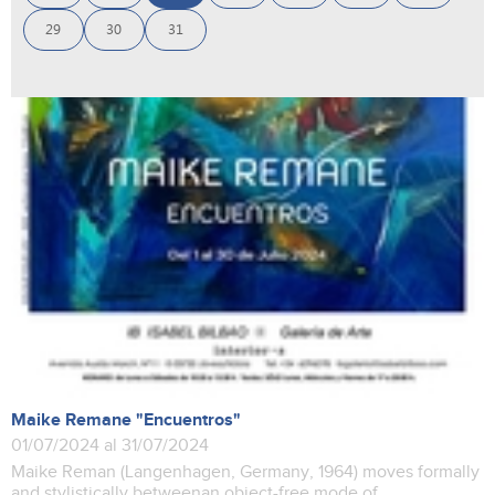
29
30
31
Maike Remane "Encuentros"
01/07/2024 al 31/07/2024
Maike Reman (Langenhagen, Germany, 1964) moves formally
and stylistically betweenan object-free mode of