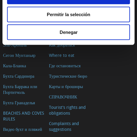
ПЛЯЖИ И БУХТЫ
ПЛАНИРОВАНИЕ ПОЕЗДКИ
Permitir la selección
Ла-Грава
Географическое
положение
Пример-Мунтаньяр
Denegar
или Бениссеро
Погода
Эль-Ареналь
Как добраться
Сегон Мунтаньяр
Where to eat
Кала-Бланка
Где остановиться
Бухта Сардинера
Туристические бюро
Бухта Баррака или
Карты и брошюры
Портитчоль
СПРАВОЧНИК
Бухта Гранаделья
Tourist's rights and
BEACHES AND COVES
obligations
RULES
Complaints and
Видео бухт и пляжей
suggestions