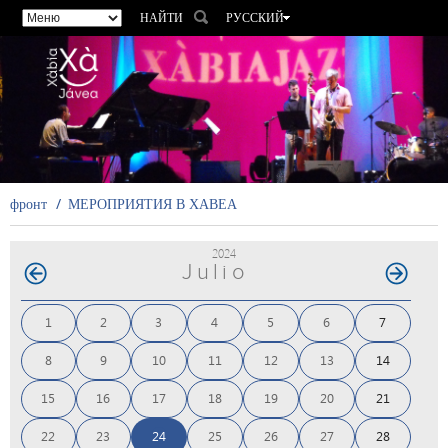
НАЙТИ
РУССКИЙ
ESPAÑOL
VALENCIÀ
ENGLISH
FRANÇAIS
DEUTSCH
фронт
МЕРОПРИЯТИЯ В ХАВЕА
2024
Julio
1
2
3
4
5
6
7
8
9
10
11
12
13
14
15
16
17
18
19
20
21
22
23
24
25
26
27
28