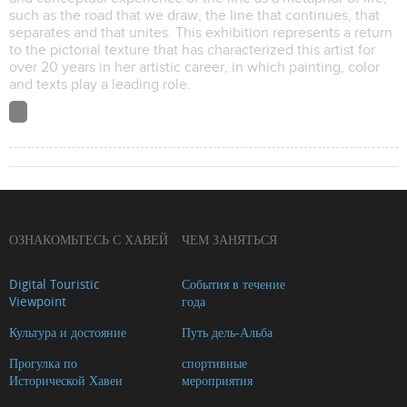
such as the road that we draw, the line that continues, that
separates and that unites. This exhibition represents a return
to the pictorial texture that has characterized this artist for
over 20 years in her artistic career, in which painting, color
and texts play a leading role.
ОЗНАКОМЬТЕСЬ С ХАВЕЙ
ЧЕМ ЗАНЯТЬСЯ
Digital Touristic
События в течение
Viewpoint
года
Культура и достояние
Путь дель-Альба
Прогулка по
спортивные
Исторической Хавеи
мероприятия