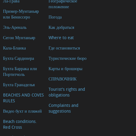
Ла-Грава
Географическое
положение
Пример-Мунтаньяр
или Бениссеро
Погода
Эль-Ареналь
Как добраться
Сегон Мунтаньяр
Where to eat
Кала-Бланка
Где остановиться
Бухта Сардинера
Туристические бюро
Бухта Баррака или
Карты и брошюры
Портитчоль
СПРАВОЧНИК
Бухта Гранаделья
Tourist's rights and
BEACHES AND COVES
obligations
RULES
Complaints and
Видео бухт и пляжей
suggestions
Beach conditions.
Red Cross