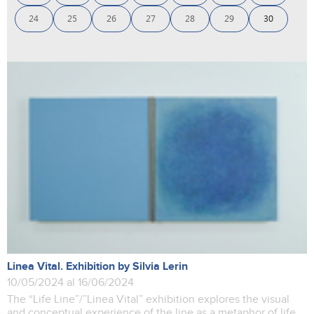
24
25
26
27
28
29
30
Linea Vital. Exhibition by Silvia Lerin
10/05/2024 al 16/06/2024
The “Life Line”/”Linea Vital” exhibition explores the visual
and conceptual experience of the line as a metaphor of life,