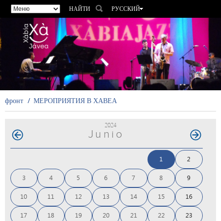
НАЙТИ
РУССКИЙ
ESPAÑOL
VALENCIÀ
ENGLISH
FRANÇAIS
DEUTSCH
фронт
МЕРОПРИЯТИЯ В ХАВЕА
2024
Junio
1
2
3
4
5
6
7
8
9
10
11
12
13
14
15
16
17
18
19
20
21
22
23