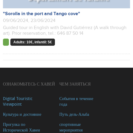
"Sorolla in the port and Tango cove"
09/06/2024, 23/06/2024
Guided tour in English with David Gutiérrez (A walk through
art). Prior reservation, tel.: 646 87 50 14
Adults: 10€, infantil: 5€
ОЗНАКОМЬТЕСЬ С ХАВЕЙ
ЧЕМ ЗАНЯТЬСЯ
Digital Touristic
События в течение
Viewpoint
года
Культура и достояние
Путь дель-Альба
Прогулка по
спортивные
Исторической Хавеи
мероприятия