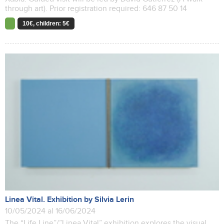
through art). Prior registration required: 646 87 50 14
10€, children: 5€
Linea Vital. Exhibition by Silvia Lerin
10/05/2024 al 16/06/2024
The “Life Line”/”Linea Vital” exhibition explores the visual