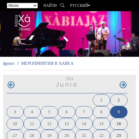
НАЙТИ
РУССКИЙ
ESPAÑOL
VALENCIÀ
ENGLISH
FRANÇAIS
DEUTSCH
фронт
МЕРОПРИЯТИЯ В ХАВЕА
2024
Junio
1
2
3
4
5
6
7
8
9
10
11
12
13
14
15
16
17
18
19
20
21
22
23