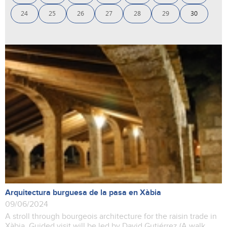
24
25
26
27
28
29
30
Arquitectura burguesa de la pasa en Xàbia
09/06/2024
A stroll through bourgeois architecture for the raisin trade in
Xàbia. Guided visit will be led by David Gutiérrez (A walk