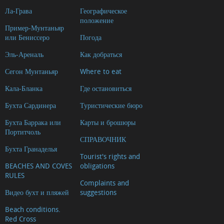
Ла-Грава
Географическое
положение
Пример-Мунтаньяр
или Бениссеро
Погода
Эль-Ареналь
Как добраться
Сегон Мунтаньяр
Where to eat
Кала-Бланка
Где остановиться
Бухта Сардинера
Туристические бюро
Бухта Баррака или
Карты и брошюры
Портитчоль
СПРАВОЧНИК
Бухта Гранаделья
Tourist's rights and
BEACHES AND COVES
obligations
RULES
Complaints and
Видео бухт и пляжей
suggestions
Beach conditions.
Red Cross