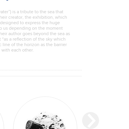
ter”) is a tribute to the sea that
heir creator, the exhibition, which
is designed to express the huge
 to us depending on the moment
their author goes beyond the sea as
 “as a reflection of the sky which
 line of the horizon as the barrier
oul with each other.