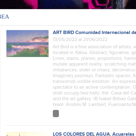
ВЕА
ART BIRD Comunidad Internacional de
13/05/2022 al 21/06/2022
Art Bird is a free association of artists
located in Xàbia. Abstract, figurative, 
Lines, stains, planes, proportions, har
mutate apparent reality, scratching ma
imbalances, order or chaos, deconstructi
Imaginary journeys. Fantastic spaces.
transcends visible emotion. An express
spectator to an active contemplation. O
shall occupy two halls: the Casa del Cabl
and the art gallery: IB Isabel Bilbao Gal
team: Andrés M. Lambert, Fuensanta N
LOS COLORES DEL AGUA. Acuarelas d