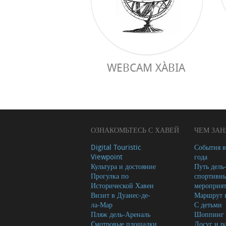
WEBCAM XÀBIA
ОЗНАКОМЬТЕСЬ С ХАВЕЙ
ЧЕМ ЗАН
Digital Touristic
События в
Viewpoint
года
Культура и достояние
Путь дель
Прогулка по
спортивн
Исторической Хавеи
мероприя
Визит в Дуанес-де-
Маршрут и
ла-Мар
С детьми
Пляж дель-Ареналь
Шоппинг
Cмотровые площадки
Досуг и р