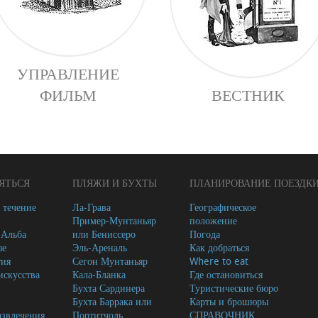
УПРАВЛЕНИЕ
ФИЛЬМ
ВЕСТНИК
ЯТЬСЯ
ПЛЯЖИ И БУХТЫ
ПЛАНИРОВАНИЕ ПОЕЗДК
 течение
Ла-Грава
Географическое
Пример-Мунтаньяр
положение
-Альба
или Бениссеро
Погода
ые
Эль-Ареналь
Как добраться
тия
Сегон Мунтаньяр
Where to eat
скусства
Кала-Бланка
Где остановиться
Бухта Сардинера
Туристические бюро
Бухта Баррака или
Карты и брошюры
азвлечения
Портитчоль
СПРАВОЧНИК