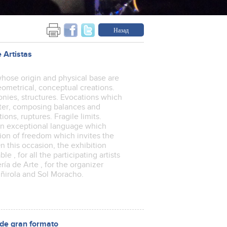
Назад
 Artistas
, whose origin and physical base are
geometrical, conceptual creations.
monies, structures. Evocations which
tter, composing balances and
ons, ruptures. Fragile limits.
 An exceptional language which
ion of freedom which invites the
n this occasion, the exhibition
e , for all the participating artists
ería de Arte , for the organizer
iñirola and Sol Moracho.
e gran formato