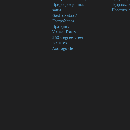
Природоохранные
Здоровье 
зоны
Посетите 
GastroXàbia /
ГастроХавеа
Праздники
Virtual Tours
360 degree view
pictures
Audioguide