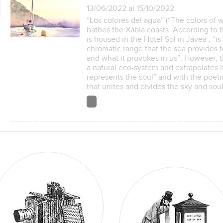
13/06/2022 al 15/10/2022
“Los colores del agua” (“The colors of wa
bathes the Xàbia coasts. According to t
is housed in the Hotel Sol in Jávea , “
chromatic range that the sea provides
and what it provokes in us”. However, 
a natural eco-system and extrapolates it
represents the soul” and with the poetic
that unites and divides the sky and s