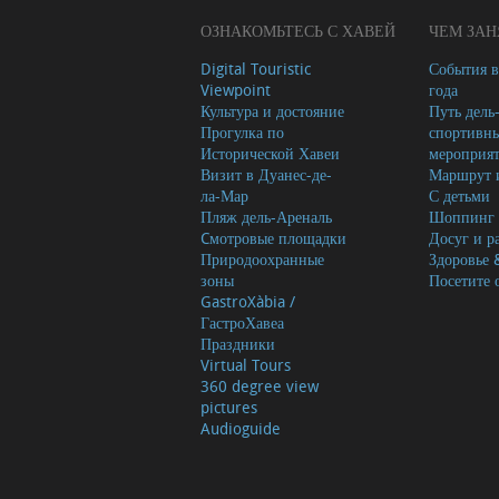
ОЗНАКОМЬТЕСЬ С ХАВЕЙ
ЧЕМ ЗАН
Digital Touristic
События в
Viewpoint
года
Культура и достояние
Путь дель
Прогулка по
спортивн
Исторической Хавеи
мероприя
Визит в Дуанес-де-
Маршрут и
ла-Мар
С детьми
Пляж дель-Ареналь
Шоппинг
Cмотровые площадки
Досуг и р
Природоохранные
Здоровье 
зоны
Посетите 
GastroXàbia /
ГастроХавеа
Праздники
Virtual Tours
360 degree view
pictures
Audioguide