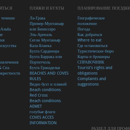
ЯТЬСЯ
ПЛЯЖИ И БУХТЫ
ПЛАНИРОВАНИЕ ПОЕЗДК
 течение
Ла-Грава
Географическое
Пример-Мунтаньяр
положение
-Альба
или Бениссеро
Погода
ые
Эль-Ареналь
Как добраться
тия
Сегон Мунтаньяр
Where to eat
скусства
Кала-Бланка
Где остановиться
Бухта Сардинера
Туристические бюро
Бухта Баррака или
Карты и брошюры
азвлечения
Портитчоль
СПРАВОЧНИК
& Спа
Бухта Гранаделья
Tourist's rights and
окрестности
BEACHES AND COVES
obligations
RULES
Complaints and
Видео бухт и пляжей
suggestions
Beach conditions.
Red Cross
Beach conditions.
AEMET
голубые флаги
COVES ACCES
INFORMATION
РАЗДЕЛ ДЛЯ ПРО