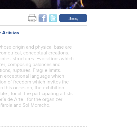
Назад
 Artistas
, whose origin and physical base are
geometrical, conceptual creations.
monies, structures. Evocations which
tter, composing balances and
ons, ruptures. Fragile limits.
 An exceptional language which
ion of freedom which invites the
n this occasion, the exhibition
e , for all the participating artists
ería de Arte , for the organizer
iñirola and Sol Moracho.