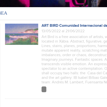
ВЕА
ART BIRD Comunidad Internacional de
13/05/2022 al 21/06/2022
Art Bird is a free association of artists
located in Xàbia. Abstract, figurative, 
Lines, stains, planes, proportions, har
mutate apparent reality, scratching ma
imbalances, order or chaos, deconstructi
Imaginary journeys. Fantastic spaces.
transcends visible emotion. An express
spectator to an active contemplation. O
shall occupy two halls: the Casa del Cabl
and the art gallery: IB Isabel Bilbao Gal
team: Andrés M. Lambert, Fuensanta N