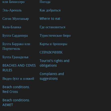
или Бениссеро
Погода
Riurau
Эль-Ареналь
Как добраться
d'Arnauda
(Tour
Сегон Мунтаньяр
Where to eat
2018)
Кала-Бланка
Где остановиться
Casa
Бухта Сардинера
Туристические бюро
tradicional
Бухта Баррака или
Карты и брошюры
L'escaldà
Портитчоль
Casa
СПРАВОЧНИК
Бухта Гранаделья
tradicional
Tourist's rights and
BEACHES AND COVES
obligations
Carrer
RULES
Nou
Complaints and
Видео бухт и пляжей
suggestions
Capilla
del
Beach conditions.
Red Cross
Convento
Beach conditions.
Ermita
AEMET
del