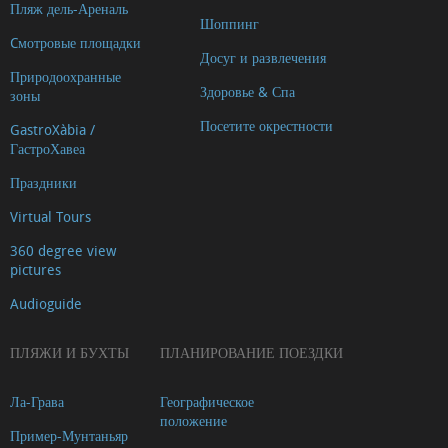
Пляж дель-Ареналь
Oficina
Шоппинг
de
Cмотровые площадки
Досуг и развлечения
Turisme
Природоохранные
Здоровье & Спа
зоны
Xàbia
Посетите окрестности
Centre
GastroXàbia /
ГастроХавеа
Ca
Lamber
Праздники
Capilla
Virtual Tours
de
360 degree view
Santa
pictures
Anna
Audioguide
Riurau
d
ПЛЯЖИ И БУХТЫ
ПЛАНИРОВАНИЕ ПОЕЗДКИ
´Arnauda
Ла-Грава
Географическое
(Tour
положение
2025)
Пример-Мунтаньяр