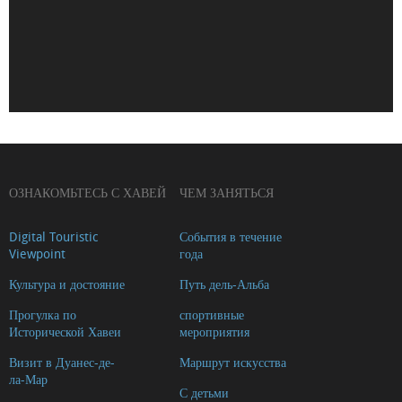
Mare
de
Déu
de
Loreto
Iglesia-
Fortaleza
de
ОЗНАКОМЬТЕСЬ С ХАВЕЙ
ЧЕМ ЗАНЯТЬСЯ
San
Digital Touristic
События в течение
Bartolomé
Viewpoint
года
(Tour
Культура и достояние
Путь дель-Альба
2018)
Museu
Прогулка по
спортивные
Исторической Хавеи
мероприятия
Soler
Визит в Дуанес-де-
Маршрут искусства
Blasco
ла-Мар
Ayuntamiento
С детьми