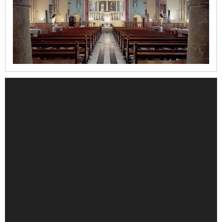
de
la
Mare
de
Déu
dels
Àngels
Refugi
del
Moll
Casa
del
Cable
Iglesia
de
la