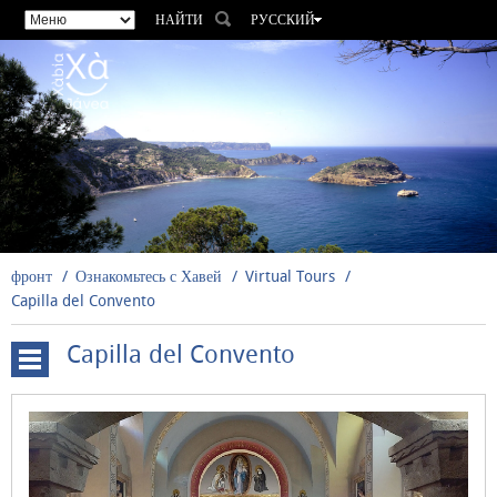
НАЙТИ
РУССКИЙ
ESPAÑOL
VALENCIÀ
ENGLISH
FRANÇAIS
DEUTSCH
фронт
Ознакомьтесь с Хавей
Virtual Tours
Capilla del Convento
Capilla del Convento
Cova
Tallada
Windmills
Santuario