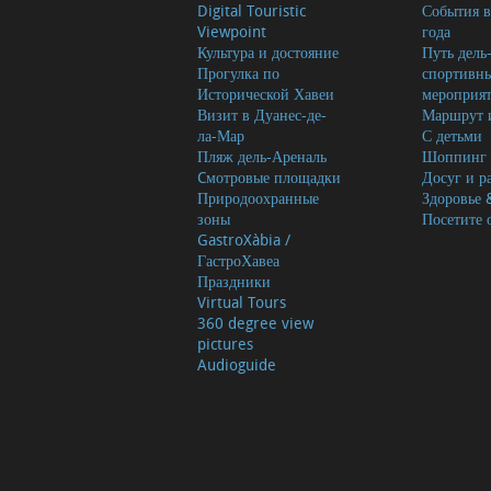
Digital Touristic
События в
Viewpoint
года
Культура и достояние
Путь дель
Прогулка по
спортивн
Исторической Хавеи
мероприя
Визит в Дуанес-де-
Маршрут и
ла-Мар
С детьми
Пляж дель-Ареналь
Шоппинг
Cмотровые площадки
Досуг и р
Природоохранные
Здоровье 
зоны
Посетите 
GastroXàbia /
ГастроХавеа
Праздники
Virtual Tours
360 degree view
pictures
Audioguide