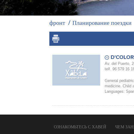
фронт
Планирование поездки
D'COLOR
Av. del Puerto, 2
telf. 96 579 16 1
General pediatri
medicine. Child 
Languages: Spani
ОЗНАКОМЬТЕСЬ С ХАВЕЙ
ЧЕМ ЗАН