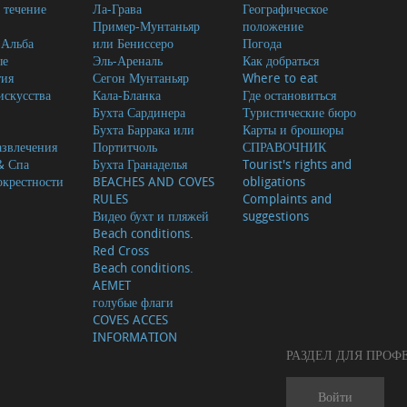
 течение
Ла-Грава
Географическое
Пример-Мунтаньяр
положение
-Альба
или Бениссеро
Погода
ые
Эль-Ареналь
Как добраться
тия
Сегон Мунтаньяр
Where to eat
скусства
Кала-Бланка
Где остановиться
Бухта Сардинера
Туристические бюро
Бухта Баррака или
Карты и брошюры
азвлечения
Портитчоль
СПРАВОЧНИК
& Спа
Бухта Гранаделья
Tourist's rights and
окрестности
BEACHES AND COVES
obligations
RULES
Complaints and
Видео бухт и пляжей
suggestions
Beach conditions.
Red Cross
Beach conditions.
AEMET
голубые флаги
COVES ACCES
INFORMATION
РАЗДЕЛ ДЛЯ ПРО
Войти