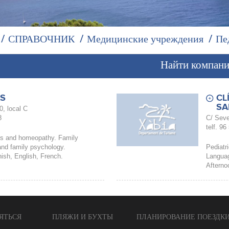
СПРАВОЧНИК
Медицинские учреждения
Пе
Найти компан
S
CL
SA
0, local C
8
C/ Seve
telf. 96
cs and homeopathy. Family
and family psychology.
Pediatr
sh, English, French.
Languag
Afterno
ЯТЬСЯ
ПЛЯЖИ И БУХТЫ
ПЛАНИРОВАНИЕ ПОЕЗДК