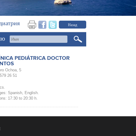
диатрия
Назад
ию
ÍNICA PEDIÁTRICA DOCTOR
NTOS
ro Ochoa, 5
 579 26 51
ics.
es: Spanish, English.
ons: 17:30 to 20:30 h.
И