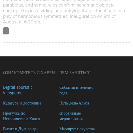
parabolas, and semicircles conform schematic object-
concept shapes dividing and unifying the pictorial field in a
play of harmonious symmetries. Inauguration on 8th of
August at 6.30pm.
ОЗНАКОМЬТЕСЬ С ХАВЕЙ
ЧЕМ ЗАНЯТЬСЯ
Digital Touristic
События в течение
Viewpoint
года
Культура и достояние
Путь дель-Альба
Прогулка по
спортивные
Исторической Хавеи
мероприятия
Визит в Дуанес-де-
Маршрут искусства