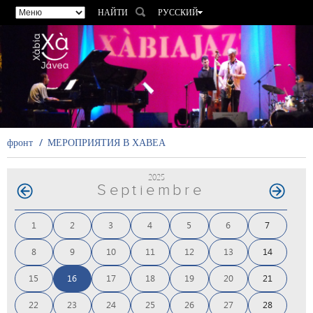
НАЙТИ
РУССКИЙ
ESPAÑOL
VALENCIÀ
ENGLISH
FRANÇAIS
DEUTSCH
фронт
МЕРОПРИЯТИЯ В ХАВЕА
2025
Septiembre
1
2
3
4
5
6
7
8
9
10
11
12
13
14
15
16
17
18
19
20
21
22
23
24
25
26
27
28