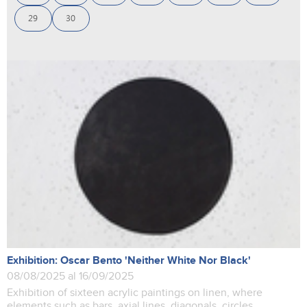
29
30
Exhibition: Oscar Bento 'Neither White Nor Black'
08/08/2025 al 16/09/2025
Exhibition of sixteen acrylic paintings on linen, where
elements such as bars, axial lines, diagonals, circles,