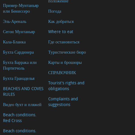
положение
Пример-Мунтаньяр
или Бениссеро
Погода
Эль-Ареналь
Как добраться
Сегон Мунтаньяр
Where to eat
Кала-Бланка
Где остановиться
Бухта Сардинера
Туристические бюро
Бухта Баррака или
Карты и брошюры
Портитчоль
СПРАВОЧНИК
Бухта Гранаделья
Tourist's rights and
BEACHES AND COVES
obligations
RULES
Complaints and
Видео бухт и пляжей
suggestions
Beach conditions.
Red Cross
Beach conditions.