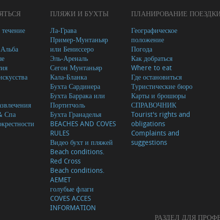
ЯТЬСЯ
ПЛЯЖИ И БУХТЫ
ПЛАНИРОВАНИЕ ПОЕЗДК
 течение
Ла-Грава
Географическое
Пример-Мунтаньяр
положение
-Альба
или Бениссеро
Погода
ые
Эль-Ареналь
Как добраться
тия
Сегон Мунтаньяр
Where to eat
скусства
Кала-Бланка
Где остановиться
Бухта Сардинера
Туристические бюро
Бухта Баррака или
Карты и брошюры
азвлечения
Портитчоль
СПРАВОЧНИК
& Спа
Бухта Гранаделья
Tourist's rights and
окрестности
BEACHES AND COVES
obligations
RULES
Complaints and
Видео бухт и пляжей
suggestions
Beach conditions.
Red Cross
Beach conditions.
AEMET
голубые флаги
COVES ACCES
INFORMATION
РАЗДЕЛ ДЛЯ ПРО