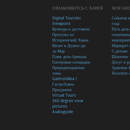
ОЗНАКОМЬТЕСЬ С ХАВЕЙ
ЧЕМ ЗАН
Digital Touristic
События в
Viewpoint
года
Культура и достояние
Путь дель
Прогулка по
спортивн
Исторической Хавеи
мероприя
Визит в Дуанес-де-
Маршрут и
ла-Мар
С детьми
Пляж дель-Ареналь
Шоппинг
Cмотровые площадки
Досуг и р
Природоохранные
Здоровье 
зоны
Посетите 
GastroXàbia /
ГастроХавеа
Праздники
Virtual Tours
360 degree view
pictures
Audioguide