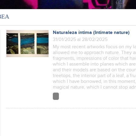
ВЕА
Naturaleza íntima (Intimate nature)
31/01/2025 al 28/02/2025
My most recent artworks focus on my la
allowed me to approach nature. They a
fragments, impressions of color that 
which I assemble into planes which are 
and their models are based on the count
treetops, the interior part of a leaf, a fr
which I have borrowed, in this moment
magical nature, which I cannot stop ad