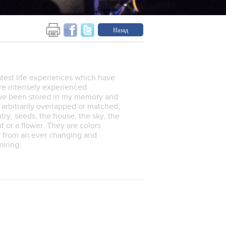
Назад
test life experiences which have
re intensely experienced
have been stored in my memory and
arbitrarily overlapped or matched;
ry, seeds, the house, the sky, the
uit or a flower. They are colors
, from an ever changing and
miring.