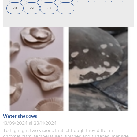
28
29
30
31
Water shadows
13/09/2024 al 23/11/2024
To highlight two visions that, although they differ in
chromaticism, temperatures, finishes and surfaces, manage