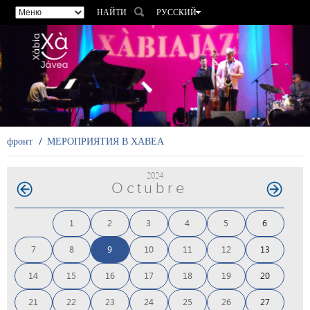
НАЙТИ
РУССКИЙ
ESPAÑOL
VALENCIÀ
ENGLISH
FRANÇAIS
DEUTSCH
фронт
МЕРОПРИЯТИЯ В ХАВЕА
2024
Octubre
1
2
3
4
5
6
7
8
9
10
11
12
13
14
15
16
17
18
19
20
21
22
23
24
25
26
27