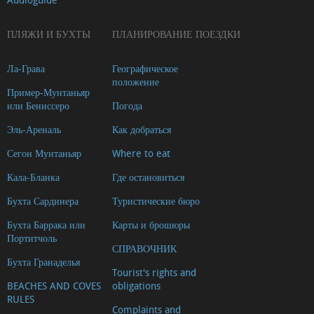
ПЛЯЖИ И БУХТЫ
ПЛАНИРОВАНИЕ ПОЕЗДКИ
Ла-Грава
Географическое
положение
Пример-Мунтаньяр
или Бениссеро
Погода
Эль-Ареналь
Как добраться
Сегон Мунтаньяр
Where to eat
Кала-Бланка
Где остановиться
Бухта Сардинера
Туристические бюро
Бухта Баррака или
Карты и брошюры
Портитчоль
СПРАВОЧНИК
Бухта Гранаделья
Tourist's rights and
BEACHES AND COVES
obligations
RULES
Complaints and