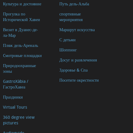
Культура и достояние
Путь дель-Альба
Прогулка по
спортивные
Исторической Хавеи
мероприятия
Визит в Дуанес-де-
Маршрут искусства
ла-Мар
С детьми
Пляж дель-Ареналь
Шоппинг
Cмотровые площадки
Досуг и развлечения
Природоохранные
Здоровье & Спа
зоны
Посетите окрестности
GastroXàbia /
ГастроХавеа
Праздники
Virtual Tours
360 degree view
pictures
Audioguide