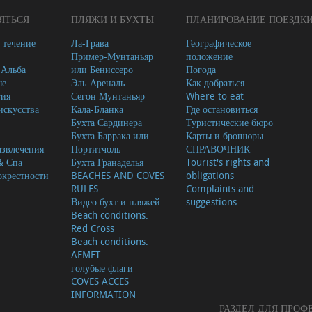
ЯТЬСЯ
ПЛЯЖИ И БУХТЫ
ПЛАНИРОВАНИЕ ПОЕЗДК
 течение
Ла-Грава
Географическое
Пример-Мунтаньяр
положение
-Альба
или Бениссеро
Погода
ые
Эль-Ареналь
Как добраться
тия
Сегон Мунтаньяр
Where to eat
скусства
Кала-Бланка
Где остановиться
Бухта Сардинера
Туристические бюро
Бухта Баррака или
Карты и брошюры
азвлечения
Портитчоль
СПРАВОЧНИК
& Спа
Бухта Гранаделья
Tourist's rights and
окрестности
BEACHES AND COVES
obligations
RULES
Complaints and
Видео бухт и пляжей
suggestions
Beach conditions.
Red Cross
Beach conditions.
AEMET
голубые флаги
COVES ACCES
INFORMATION
РАЗДЕЛ ДЛЯ ПРО