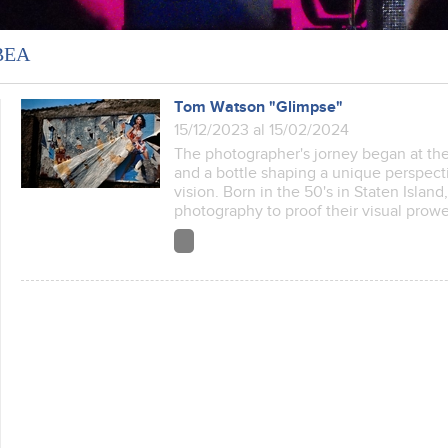
ВЕА
Tom Watson "Glimpse"
15/12/2023 al 15/02/2024
The photographer's jorney began at the 
and a bottle shaping a unique perspect
vision. Born in the 50's in Staten Island
photography to proof their visual prowe