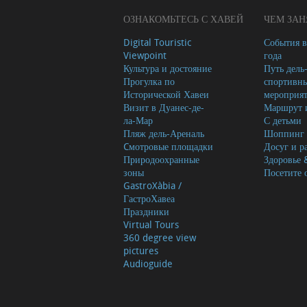
ОЗНАКОМЬТЕСЬ С ХАВЕЙ
ЧЕМ ЗАН
Digital Touristic
События в
Viewpoint
года
Культура и достояние
Путь дель
Прогулка по
спортивн
Исторической Хавеи
мероприя
Визит в Дуанес-де-
Маршрут и
ла-Мар
С детьми
Пляж дель-Ареналь
Шоппинг
Cмотровые площадки
Досуг и р
Природоохранные
Здоровье 
зоны
Посетите 
GastroXàbia /
ГастроХавеа
Праздники
Virtual Tours
360 degree view
pictures
Audioguide