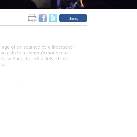
Назад
age of six sparked by a firecracker
ive akin to a camera's monocular
, New York, the artist delved into
ss.