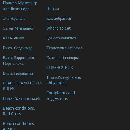
Пример-Мунтаньяр
или Бениссеро
Погода
Эль-Ареналь
Как добраться
Сегон Мунтаньяр
Where to eat
Кала-Бланка
Где остановиться
Бухта Сардинера
Туристические бюро
Бухта Баррака или
Карты и брошюры
Портитчоль
СПРАВОЧНИК
Бухта Гранаделья
Tourist's rights and
BEACHES AND COVES
obligations
RULES
Complaints and
Видео бухт и пляжей
suggestions
Beach conditions.
Red Cross
Beach conditions.
AEMET