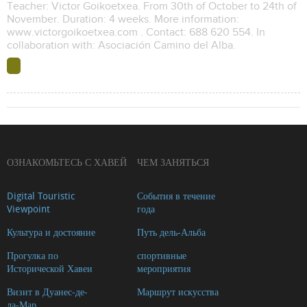
Teacher: Victor Goikoetxea. From 30th of October to 24th of
November. Duration: 4 weeks. More information:
www.victorgoikoetxea.com . Contact: 688 620 554. In
collaboration with: Asociación Camino del Alba.
ОЗНАКОМЬТЕСЬ С ХАВЕЙ
ЧЕМ ЗАНЯТЬСЯ
Digital Touristic
События в течение
Viewpoint
года
Культура и достояние
Путь дель-Альба
Прогулка по
спортивные
Исторической Хавеи
мероприятия
Визит в Дуанес-де-
Маршрут искусства
ла-Мар