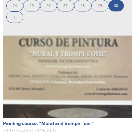
24
25
26
27
28
29
30
31
Painting course: "Mural and trompe l'oeil"
24/07/2023 al 24/11/2023