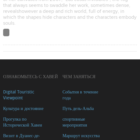
that always seems to swaddle her work, sometimes dense,
revealshowever a deep and rich world, full of energy, in
which the shapes hide characters and the characters embody
souls.
ОЗНАКОМЬТЕСЬ С ХАВЕЙ
ЧЕМ ЗАНЯТЬСЯ
Digital Touristic
События в течение
Viewpoint
года
Культура и достояние
Путь дель-Альба
Прогулка по
спортивные
Исторической Хавеи
мероприятия
Визит в Дуанес-де-
Маршрут искусства