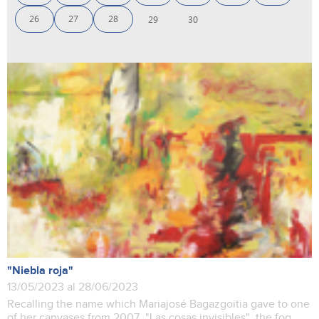
26
27
28
29
30
"Niebla roja"
13/05/2023 al 28/06/2023
Recalling the name which Mariajosé Bagazgoitia gave to one
of her canvases from 2007, "Las cosas invisibles", the fog