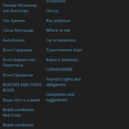
положение
Пример-Мунтаньяр
или Бениссеро
Погода
Эль-Ареналь
Как добраться
Сегон Мунтаньяр
Where to eat
Кала-Бланка
Где остановиться
Бухта Сардинера
Туристические бюро
Бухта Баррака или
Карты и брошюры
Портитчоль
СПРАВОЧНИК
Бухта Гранаделья
Tourist's rights and
BEACHES AND COVES
obligations
RULES
Complaints and
Видео бухт и пляжей
suggestions
Beach conditions.
Red Cross
Beach conditions.