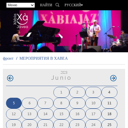
НАЙТИ
РУССКИЙ
ESPAÑOL
VALENCIÀ
ENGLISH
FRANÇAIS
DEUTSCH
фронт
МЕРОПРИЯТИЯ В ХАВЕА
2023
Junio
1
2
3
4
5
6
7
8
9
10
11
12
13
14
15
16
17
18
19
20
21
22
23
24
25