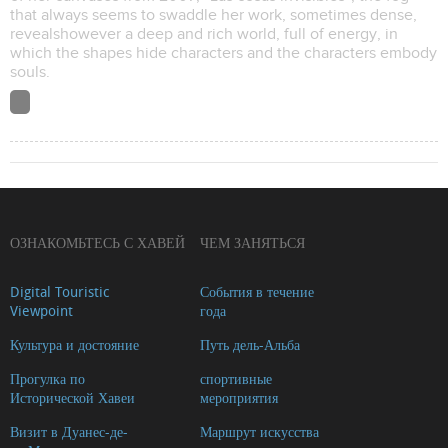
that always seems to swaddle her work, sometimes dense,
revealshowever a deep and rich world, full of energy, in
which the shapes hide characters and the characters embody
souls.
ОЗНАКОМЬТЕСЬ С ХАВЕЙ
ЧЕМ ЗАНЯТЬСЯ
Digital Touristic
События в течение
Viewpoint
года
Культура и достояние
Путь дель-Альба
Прогулка по
спортивные
Исторической Хавеи
мероприятия
Визит в Дуанес-де-
Маршрут искусства