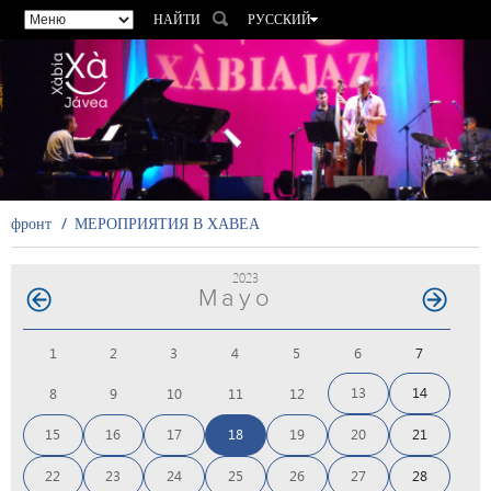
НАЙТИ
РУССКИЙ
ESPAÑOL
VALENCIÀ
ENGLISH
FRANÇAIS
DEUTSCH
фронт
МЕРОПРИЯТИЯ В ХАВЕА
2023
Mayo
1
2
3
4
5
6
7
13
14
8
9
10
11
12
15
16
17
18
19
20
21
22
23
24
25
26
27
28