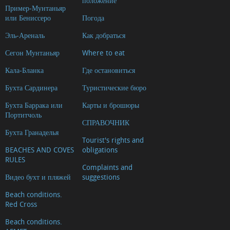
положение
Пример-Мунтаньяр
или Бениссеро
Погода
Эль-Ареналь
Как добраться
Сегон Мунтаньяр
Where to eat
Кала-Бланка
Где остановиться
Бухта Сардинера
Туристические бюро
Бухта Баррака или
Карты и брошюры
Портитчоль
СПРАВОЧНИК
Бухта Гранаделья
Tourist's rights and
BEACHES AND COVES
obligations
RULES
Complaints and
Видео бухт и пляжей
suggestions
Beach conditions.
Red Cross
Beach conditions.