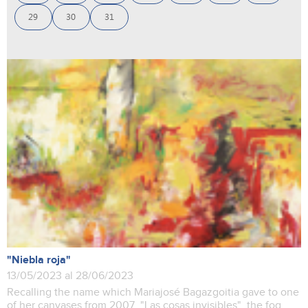
29
30
31
"Niebla roja"
13/05/2023 al 28/06/2023
Recalling the name which Mariajosé Bagazgoitia gave to one
of her canvases from 2007, "Las cosas invisibles", the fog