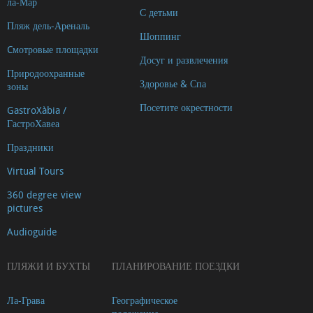
ла-Мар
С детьми
Пляж дель-Ареналь
Шоппинг
Cмотровые площадки
Досуг и развлечения
Природоохранные
Здоровье & Спа
зоны
Посетите окрестности
GastroXàbia /
ГастроХавеа
Праздники
Virtual Tours
360 degree view
pictures
Audioguide
ПЛЯЖИ И БУХТЫ
ПЛАНИРОВАНИЕ ПОЕЗДКИ
Ла-Грава
Географическое