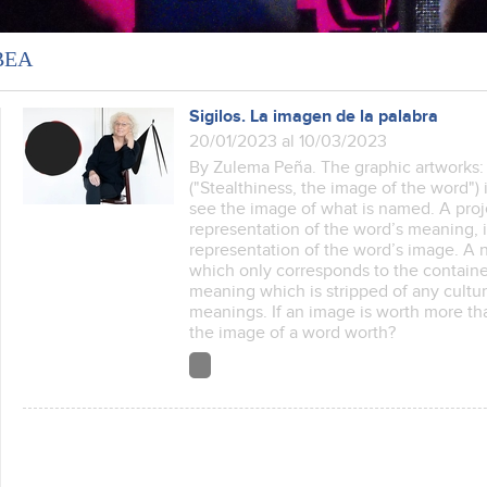
ВЕА
Sigilos. La imagen de la palabra
20/01/2023 al 10/03/2023
By Zulema Peña. The graphic artworks: “
("Stealthiness, the image of the word") 
see the image of what is named. A pro
representation of the word’s meaning, in
representation of the word’s image. A 
which only corresponds to the containe
meaning which is stripped of any cultur
meanings. If an image is worth more t
the image of a word worth?