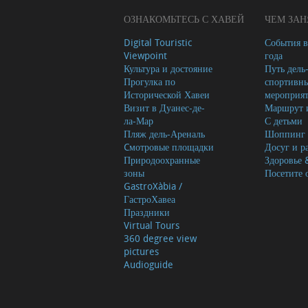
ОЗНАКОМЬТЕСЬ С ХАВЕЙ
ЧЕМ ЗАН
Digital Touristic
События в
Viewpoint
года
Культура и достояние
Путь дель
Прогулка по
спортивн
Исторической Хавеи
мероприя
Визит в Дуанес-де-
Маршрут и
ла-Мар
С детьми
Пляж дель-Ареналь
Шоппинг
Cмотровые площадки
Досуг и р
Природоохранные
Здоровье 
зоны
Посетите 
GastroXàbia /
ГастроХавеа
Праздники
Virtual Tours
360 degree view
pictures
Audioguide