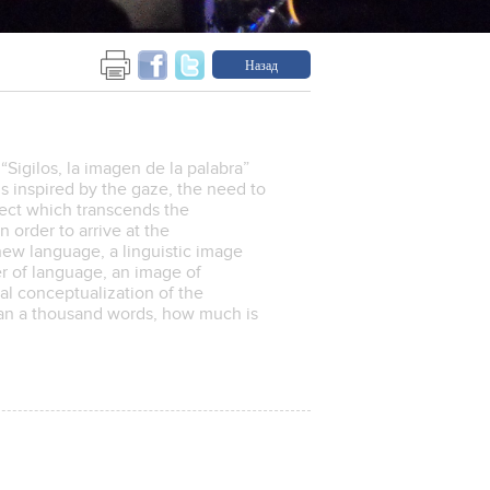
Назад
Sigilos, la imagen de la palabra”
is inspired by the gaze, the need to
ject which transcends the
 order to arrive at the
new language, a linguistic image
r of language, an image of
al conceptualization of the
han a thousand words, how much is