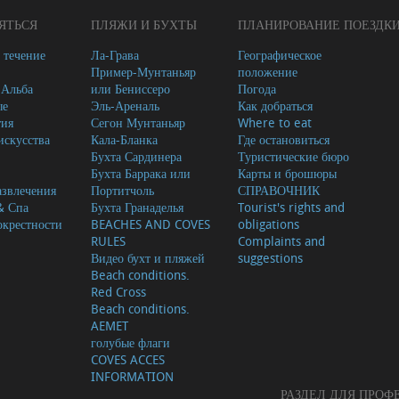
ЯТЬСЯ
ПЛЯЖИ И БУХТЫ
ПЛАНИРОВАНИЕ ПОЕЗДК
 течение
Ла-Грава
Географическое
Пример-Мунтаньяр
положение
-Альба
или Бениссеро
Погода
ые
Эль-Ареналь
Как добраться
тия
Сегон Мунтаньяр
Where to eat
скусства
Кала-Бланка
Где остановиться
Бухта Сардинера
Туристические бюро
Бухта Баррака или
Карты и брошюры
азвлечения
Портитчоль
СПРАВОЧНИК
& Спа
Бухта Гранаделья
Tourist's rights and
окрестности
BEACHES AND COVES
obligations
RULES
Complaints and
Видео бухт и пляжей
suggestions
Beach conditions.
Red Cross
Beach conditions.
AEMET
голубые флаги
COVES ACCES
INFORMATION
РАЗДЕЛ ДЛЯ ПРО