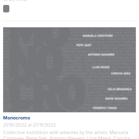
Monocromo
21/10/2022 al 27/11/2022
Collective exhibition with artworks by the artists: Manuela
Cristovao, Pepe Sart, Antonio Navarro, Lluis Masià, Concha