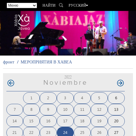
НАЙТИ
РУССКИЙ
ESPAÑOL
VALENCIÀ
ENGLISH
FRANÇAIS
DEUTSCH
фронт
МЕРОПРИЯТИЯ В ХАВЕА
2022
Noviembre
1
2
3
4
5
6
7
8
9
10
11
12
13
14
15
16
17
18
19
20
21
22
23
24
25
26
27