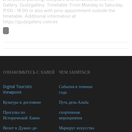
Gallery: Gudzgallery. Timetable: From Monday to Saturday,
11:00 - 14:00 or also with prior appointment outside the
timetable. Additional information at:
https://gudzgallery.com/es
ОЗНАКОМЬТЕСЬ С ХАВЕЙ
ЧЕМ ЗАНЯТЬСЯ
Digital Touristic
События в течение
Viewpoint
года
Культура и достояние
Путь дель-Альба
Прогулка по
спортивные
Исторической Хавеи
мероприятия
Визит в Дуанес-де-
Маршрут искусства