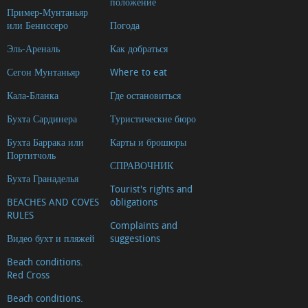
положение
Пример-Мунтаньяр
или Бениссеро
Погода
Эль-Ареналь
Как добраться
Сегон Мунтаньяр
Where to eat
Кала-Бланка
Где остановиться
Бухта Сардинера
Туристические бюро
Бухта Баррака или
Карты и брошюры
Портитчоль
СПРАВОЧНИК
Бухта Гранаделья
Tourist's rights and
BEACHES AND COVES
obligations
RULES
Complaints and
Видео бухт и пляжей
suggestions
Beach conditions.
Red Cross
Beach conditions.