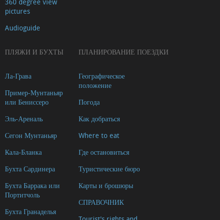
360 degree view
pictures
Audioguide
ПЛЯЖИ И БУХТЫ
ПЛАНИРОВАНИЕ ПОЕЗДКИ
Ла-Грава
Географическое
положение
Пример-Мунтаньяр
или Бениссеро
Погода
Эль-Ареналь
Как добраться
Сегон Мунтаньяр
Where to eat
Кала-Бланка
Где остановиться
Бухта Сардинера
Туристические бюро
Бухта Баррака или
Карты и брошюры
Портитчоль
СПРАВОЧНИК
Бухта Гранаделья
Tourist's rights and