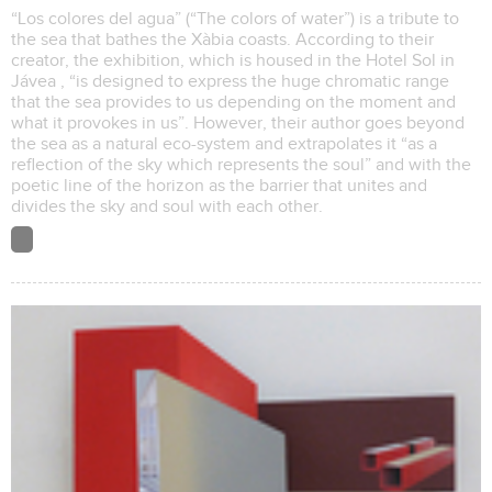
“Los colores del agua” (“The colors of water”) is a tribute to
the sea that bathes the Xàbia coasts. According to their
creator, the exhibition, which is housed in the Hotel Sol in
Jávea , “is designed to express the huge chromatic range
that the sea provides to us depending on the moment and
what it provokes in us”. However, their author goes beyond
the sea as a natural eco-system and extrapolates it “as a
reflection of the sky which represents the soul” and with the
poetic line of the horizon as the barrier that unites and
divides the sky and soul with each other.