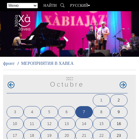
НАЙТИ
РУССКИЙ
ESPAÑOL
VALENCIÀ
ENGLISH
FRANÇAIS
DEUTSCH
фронт
МЕРОПРИЯТИЯ В ХАВЕА
2022
Octubre
1
2
3
4
5
6
7
8
9
10
11
12
13
14
15
16
17
18
19
20
21
22
23