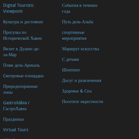
Digital Touristic
События в течение
Viewpoint
года
Культура и достояние
Путь дель-Альба
Прогулка по
спортивные
Исторической Хавеи
мероприятия
Визит в Дуанес-де-
Маршрут искусства
ла-Мар
С детьми
Пляж дель-Ареналь
Шоппинг
Cмотровые площадки
Досуг и развлечения
Природоохранные
Здоровье & Спа
зоны
Посетите окрестности
GastroXàbia /
ГастроХавеа
Праздники
Virtual Tours