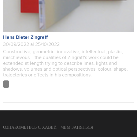
Hans Dieter Zingraff
30/09/2022 al 25/10/2022
Constructive, geometric, innovative, intellectual, plastic,
mischievous... the qualities of Zingraff's work could be
extended at length trying to describe lines, lights and
shadows, volumes and optical perspectives, colour, shape,
trajectories or effects in his compositions.
ОЗНАКОМЬТЕСЬ С ХАВЕЙ
ЧЕМ ЗАНЯТЬСЯ