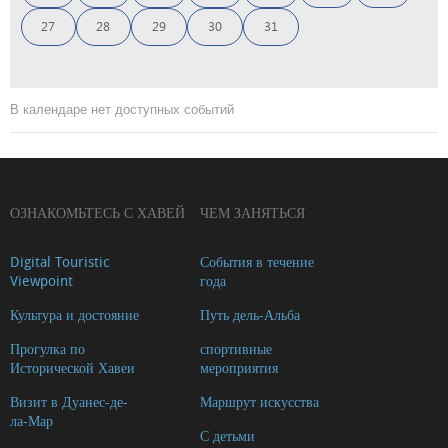
27
28
29
30
31
В календаре нет доступных событий
ОЗНАКОМЬТЕСЬ С ХАВЕЙ
ЧЕМ ЗАНЯТЬСЯ
Digital Touristic
События в течение
Viewpoint
года
Культура и достояние
Путь дель-Альба
Прогулка по
спортивные
Исторической Хавеи
мероприятия
Визит в Дуанес-де-
Маршрут искусства
ла-Мар
С детьми