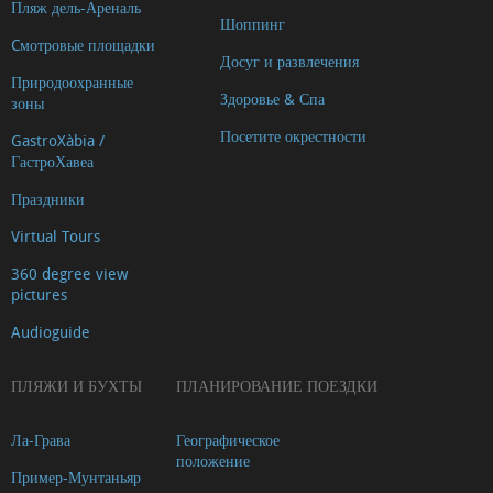
Пляж дель-Ареналь
Шоппинг
Cмотровые площадки
Досуг и развлечения
Природоохранные
Здоровье & Спа
зоны
Посетите окрестности
GastroXàbia /
ГастроХавеа
Праздники
Virtual Tours
360 degree view
pictures
Audioguide
ПЛЯЖИ И БУХТЫ
ПЛАНИРОВАНИЕ ПОЕЗДКИ
Ла-Грава
Географическое
положение
Пример-Мунтаньяр