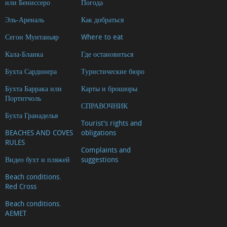
или Бениссеро
Погода
Эль-Ареналь
Как добраться
Сегон Мунтаньяр
Where to eat
Кала-Бланка
Где остановиться
Бухта Сардинера
Туристические бюро
Бухта Баррака или
Карты и брошюры
Портитчоль
СПРАВОЧНИК
Бухта Гранаделья
Tourist's rights and
BEACHES AND COVES
obligations
RULES
Complaints and
Видео бухт и пляжей
suggestions
Beach conditions.
Red Cross
Beach conditions.
AEMET