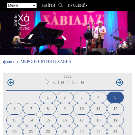
НАЙТИ
РУССКИЙ
ESPAÑOL
VALENCIÀ
ENGLISH
FRANÇAIS
DEUTSCH
фронт
МЕРОПРИЯТИЯ В ХАВЕА
2021
Diciembre
1
2
3
4
5
6
7
8
9
10
11
12
13
14
15
16
17
18
19
20
21
22
23
24
25
26