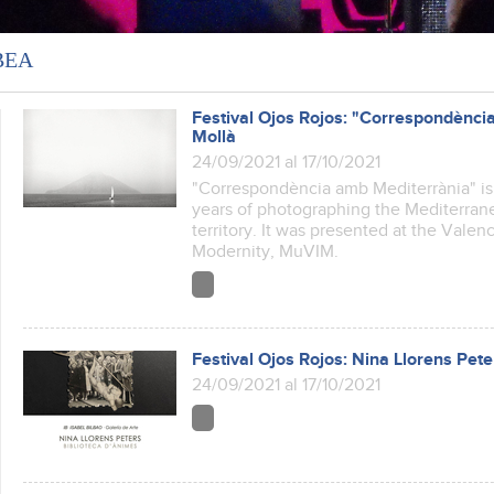
ВЕА
Festival Ojos Rojos: "Correspondènci
Mollà
24/09/2021 al 17/10/2021
"Correspondència amb Mediterrània" is 
years of photographing the Mediterrane
territory. It was presented at the Valen
Modernity, MuVIM.
Festival Ojos Rojos: Nina Llorens Pete
24/09/2021 al 17/10/2021