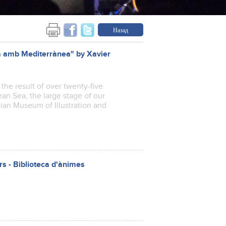
Назад
a amb Mediterrànea" by Xavier
the result of over twenty-five
an Sea, the large stage of our
cian Museum of Illustration and
rs - Biblioteca d'ànimes