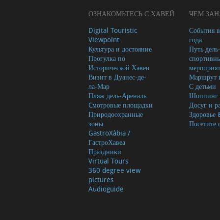
ОЗНАКОМЬТЕСЬ С ХАВЕЙ
ЧЕМ ЗАН
Digital Touristic
События в
Viewpoint
года
Культура и достояние
Путь дель
Прогулка по
спортивн
Исторической Хавеи
мероприя
Визит в Дуанес-де-
Маршрут и
ла-Мар
С детьми
Пляж дель-Ареналь
Шоппинг
Cмотровые площадки
Досуг и р
Природоохранные
Здоровье 
зоны
Посетите 
GastroXàbia /
ГастроХавеа
Праздники
Virtual Tours
360 degree view
pictures
Audioguide