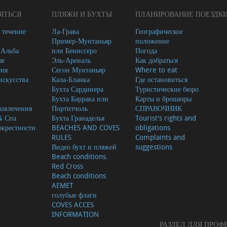
ЯТЬСЯ
ПЛЯЖИ И БУХТЫ
ПЛАНИРОВАНИЕ ПОЕЗДК
 течение
Ла-Грава
Географическое
Пример-Мунтаньяр
положение
-Альба
или Бениссеро
Погода
ые
Эль-Ареналь
Как добраться
тия
Сегон Мунтаньяр
Where to eat
скусства
Кала-Бланка
Где остановиться
Бухта Сардинера
Туристические бюро
Бухта Баррака или
Карты и брошюры
азвлечения
Портитчоль
СПРАВОЧНИК
& Спа
Бухта Гранаделья
Tourist's rights and
окрестности
BEACHES AND COVES
obligations
RULES
Complaints and
Видео бухт и пляжей
suggestions
Beach conditions.
Red Cross
Beach conditions.
AEMET
голубые флаги
COVES ACCES
INFORMATION
РАЗДЕЛ ДЛЯ ПРО