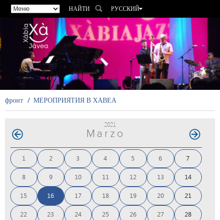
НАЙТИ
РУССКИЙ
ESPAÑOL
VALENCIÀ
ENGLISH
FRANÇAIS
DEUTSCH
фронт
МЕРОПРИЯТИЯ В ХАВЕА
2021
Marzo
1
2
3
4
5
6
7
8
9
10
11
12
13
14
15
16
17
18
19
20
21
22
23
24
25
26
27
28