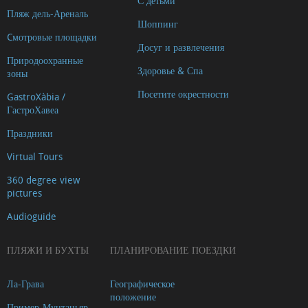
С детьми
Пляж дель-Ареналь
Шоппинг
Cмотровые площадки
Досуг и развлечения
Природоохранные
Здоровье & Спа
зоны
Посетите окрестности
GastroXàbia /
ГастроХавеа
Праздники
Virtual Tours
360 degree view
pictures
Audioguide
ПЛЯЖИ И БУХТЫ
ПЛАНИРОВАНИЕ ПОЕЗДКИ
Ла-Грава
Географическое
положение
Пример-Мунтаньяр