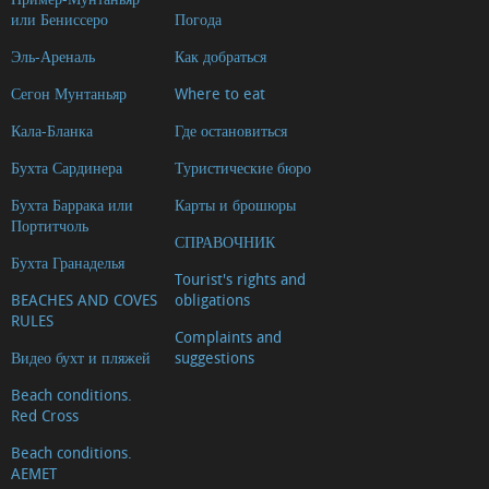
или Бениссеро
Погода
Эль-Ареналь
Как добраться
Сегон Мунтаньяр
Where to eat
Кала-Бланка
Где остановиться
Бухта Сардинера
Туристические бюро
Бухта Баррака или
Карты и брошюры
Портитчоль
СПРАВОЧНИК
Бухта Гранаделья
Tourist's rights and
BEACHES AND COVES
obligations
RULES
Complaints and
Видео бухт и пляжей
suggestions
Beach conditions.
Red Cross
Beach conditions.
AEMET