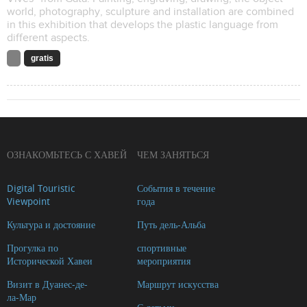
world, photography, sculpture and installation are combined
in this exhibition that develops the plastic language from
different aspects.
gratis
ОЗНАКОМЬТЕСЬ С ХАВЕЙ
ЧЕМ ЗАНЯТЬСЯ
Digital Touristic
События в течение
Viewpoint
года
Культура и достояние
Путь дель-Альба
Прогулка по
спортивные
Исторической Хавеи
мероприятия
Визит в Дуанес-де-
Маршрут искусства
ла-Мар