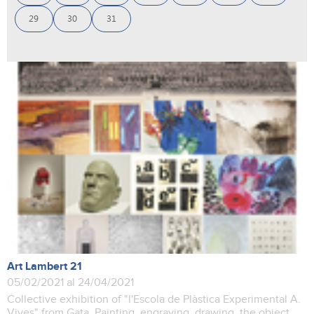
29
30
31
Art Lambert 21
05/02/2021 al 24/04/2021
Collective exhibition of "l'Escola de Plàstica Experimental A.
Vives" from Gata. Painting, engraving, drawing, the object