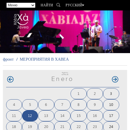
НАЙТИ
РУССКИЙ
ESPAÑOL
VALENCIÀ
ENGLISH
FRANÇAIS
DEUTSCH
фронт
МЕРОПРИЯТИЯ В ХАВЕА
2021
Enero
1
2
3
4
5
6
7
8
9
10
11
12
13
14
15
16
17
18
19
20
21
22
23
24