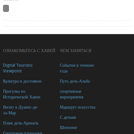
ОЗНАКОМЬТЕСЬ С ХАВЕЙ
ЧЕМ ЗАНЯТЬСЯ
Digital Touristic
События в течение
Viewpoint
года
Культура и достояние
Путь дель-Альба
Прогулка по
спортивные
Исторической Хавеи
мероприятия
Визит в Дуанес-де-
Маршрут искусства
ла-Мар
С детьми
Пляж дель-Ареналь
Шоппинг
Cмотровые площадки