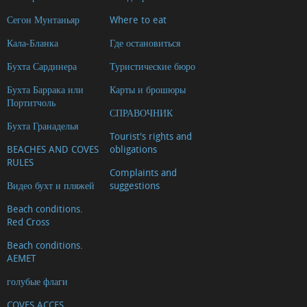
Сегон Мунтаньяр
Where to eat
Кала-Бланка
Где остановиться
Бухта Сардинера
Туристические бюро
Бухта Баррака или
Карты и брошюры
Портитчоль
СПРАВОЧНИК
Бухта Гранаделья
Tourist's rights and
BEACHES AND COVES
obligations
RULES
Complaints and
Видео бухт и пляжей
suggestions
Beach conditions.
Red Cross
Beach conditions.
AEMET
голубые флаги
COVES ACCES