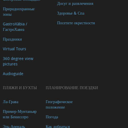
Досуг и развлечения
Природоохранные
Здоровье & Спа
зоны
Посетите окрестности
GastroXàbia /
ГастроХавеа
Праздники
Virtual Tours
360 degree view
pictures
Audioguide
ПЛЯЖИ И БУХТЫ
ПЛАНИРОВАНИЕ ПОЕЗДКИ
Ла-Грава
Географическое
положение
Пример-Мунтаньяр
или Бениссеро
Погода
Эль-Ареналь
Как добраться