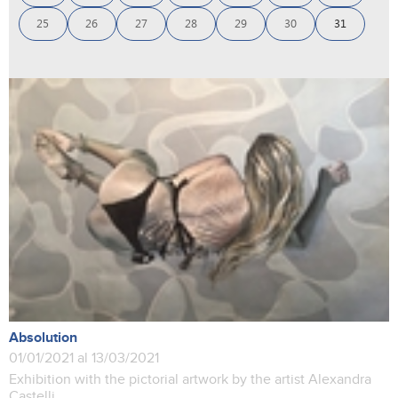
25
26
27
28
29
30
31
Absolution
01/01/2021 al 13/03/2021
Exhibition with the pictorial artwork by the artist Alexandra
Castelli.