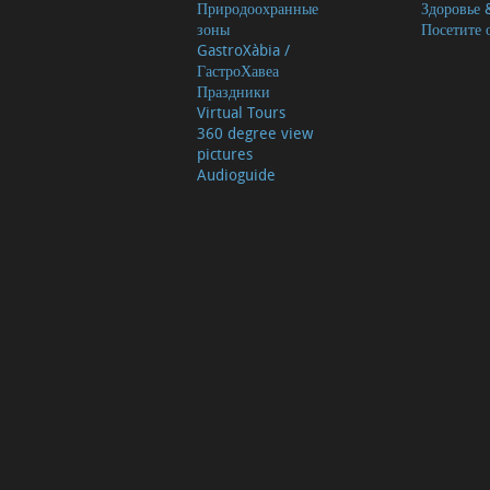
Природоохранные
Здоровье 
зоны
Посетите 
GastroXàbia /
ГастроХавеа
Праздники
Virtual Tours
360 degree view
pictures
Audioguide