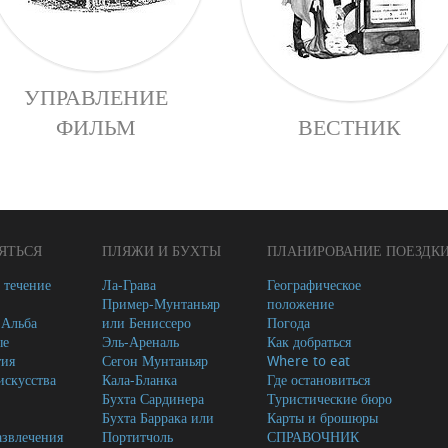
УПРАВЛЕНИЕ
ФИЛЬМ
ВЕСТНИК
ЯТЬСЯ
ПЛЯЖИ И БУХТЫ
ПЛАНИРОВАНИЕ ПОЕЗДК
 течение
Ла-Грава
Географическое
Пример-Мунтаньяр
положение
-Альба
или Бениссеро
Погода
ые
Эль-Ареналь
Как добраться
тия
Сегон Мунтаньяр
Where to eat
скусства
Кала-Бланка
Где остановиться
Бухта Сардинера
Туристические бюро
Бухта Баррака или
Карты и брошюры
азвлечения
Портитчоль
СПРАВОЧНИК