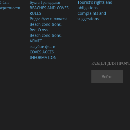
& Спа
Бухта Гранаделья
Tourist's rights and
окрестности
BEACHES AND COVES
obligations
RULES
Complaints and
Видео бухт и пляжей
suggestions
Beach conditions.
Red Cross
Beach conditions.
AEMET
голубые флаги
COVES ACCES
INFORMATION
РАЗДЕЛ ДЛЯ ПРО
Войти