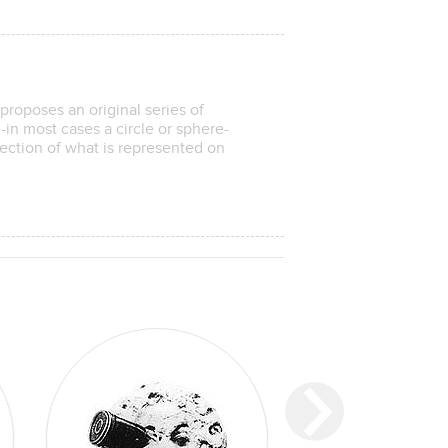
proposes an original series of
-in most cases a circle or sphere-
nection of what is represented on