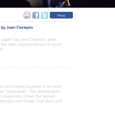
Назад
" by Joan Castejón
 paper" by Joan Castejón, artist,
 the main representatives of social
on.
t and Felipe Escolano of his work
called "pesqueras". The photographic
00 snapshots, shows the tanned
Monday until Friday, from 6pm until