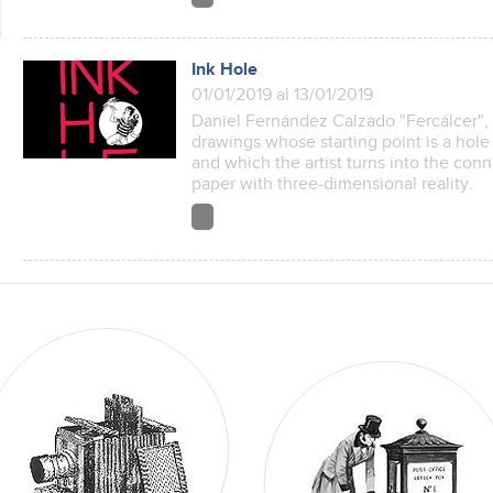
Ink Hole
01/01/2019 al 13/01/2019
Daniel Fernández Calzado "Fercálcer", 
drawings whose starting point is a hole 
and which the artist turns into the con
paper with three-dimensional reality.