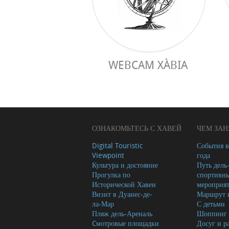
WEBCAM XÀBIA
ОЗНАКОМЬТЕСЬ С ХАВЕЙ
ЧЕМ ЗАН
Digital Touristic
События в
Viewpoint
года
Культура и достояние
Путь дель
Прогулка по
спортивн
Исторической Хавеи
мероприя
Визит в Дуанес-де-
Маршрут и
ла-Мар
С детьми
Пляж дель-Ареналь
Шоппинг
Cмотровые площадки
Досуг и р