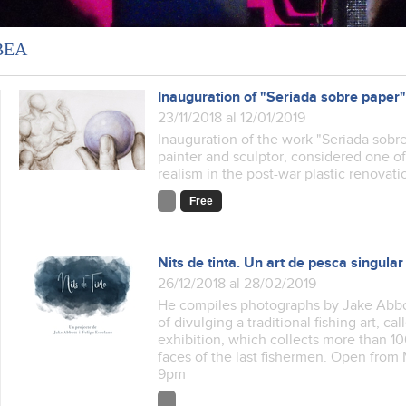
ВЕА
Inauguration of "Seriada sobre paper
23/11/2018 al 12/01/2019
Inauguration of the work "Seriada sobre
painter and sculptor, considered one of
realism in the post-war plastic renovati
Free
Nits de tinta. Un art de pesca singular
26/12/2018 al 28/02/2019
He compiles photographs by Jake Abbot
of divulging a traditional fishing art, 
exhibition, which collects more than 1
faces of the last fishermen. Open from 
9pm