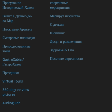
Прогулка по
спортивные
Исторической Хавеи
мероприятия
Визит в Дуанес-де-
Маршрут искусства
ла-Мар
С детьми
Пляж дель-Ареналь
Шоппинг
Cмотровые площадки
Досуг и развлечения
Природоохранные
Здоровье & Спа
зоны
Посетите окрестности
GastroXàbia /
ГастроХавеа
Праздники
Virtual Tours
360 degree view
pictures
Audioguide