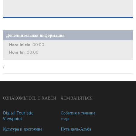
Дополнительная информация
Hora inicio
: 00:00
Hora fin
: 00:00
/
ОЗНАКОМЬТЕСЬ С ХАВЕЙ
ЧЕМ ЗАНЯТЬСЯ
Digital Touristic
События в течение
Viewpoint
года
Культура и достояние
Путь дель-Альба