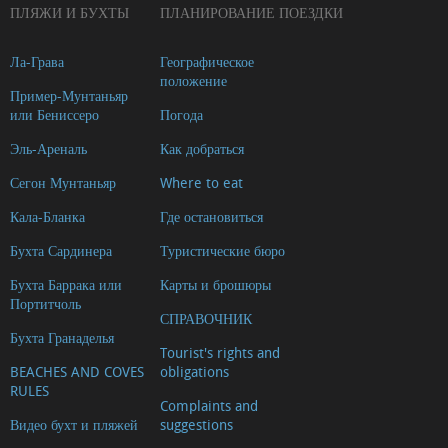
ПЛЯЖИ И БУХТЫ
ПЛАНИРОВАНИЕ ПОЕЗДКИ
Ла-Грава
Географическое
положение
Пример-Мунтаньяр
или Бениссеро
Погода
Эль-Ареналь
Как добраться
Сегон Мунтаньяр
Where to eat
Кала-Бланка
Где остановиться
Бухта Сардинера
Туристические бюро
Бухта Баррака или
Карты и брошюры
Портитчоль
СПРАВОЧНИК
Бухта Гранаделья
Tourist's rights and
BEACHES AND COVES
obligations
RULES
Complaints and
Видео бухт и пляжей
suggestions