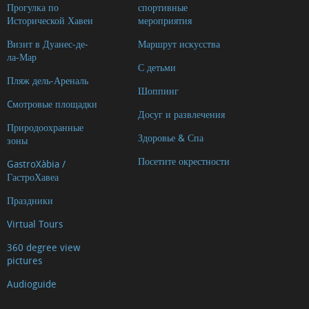
Прогулка по
спортивные
Исторической Хавеи
мероприятия
Визит в Дуанес-де-
Маршрут искусства
ла-Мар
С детьми
Пляж дель-Ареналь
Шоппинг
Cмотровые площадки
Досуг и развлечения
Природоохранные
Здоровье & Спа
зоны
Посетите окрестности
GastroXàbia /
ГастроХавеа
Праздники
Virtual Tours
360 degree view
pictures
Audioguide