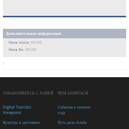
Дополнительная информация
Hora inicio
: 00:00
Hora fin
: 00:00
/
ОЗНАКОМЬТЕСЬ С ХАВЕЙ
ЧЕМ ЗАНЯТЬСЯ
Digital Touristic
События в течение
Viewpoint
года
Культура и достояние
Путь дель-Альба