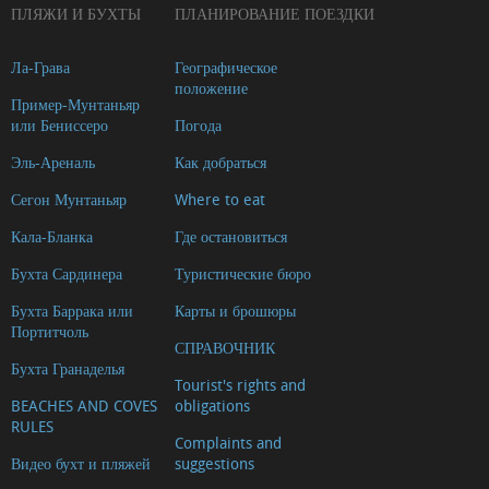
ПЛЯЖИ И БУХТЫ
ПЛАНИРОВАНИЕ ПОЕЗДКИ
Ла-Грава
Географическое
положение
Пример-Мунтаньяр
или Бениссеро
Погода
Эль-Ареналь
Как добраться
Сегон Мунтаньяр
Where to eat
Кала-Бланка
Где остановиться
Бухта Сардинера
Туристические бюро
Бухта Баррака или
Карты и брошюры
Портитчоль
СПРАВОЧНИК
Бухта Гранаделья
Tourist's rights and
BEACHES AND COVES
obligations
RULES
Complaints and
Видео бухт и пляжей
suggestions