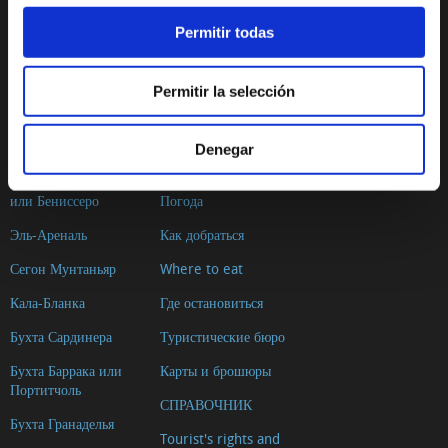
pictures
Permitir todas
Audioguide
Permitir la selección
ПЛЯЖИ И БУХТЫ
ПЛАНИРОВАНИЕ ПОЕЗДКИ
Ла-Грава
Географическое
Denegar
положение
Пример-Мунтаньяр
или Бениссеро
Погода
Эль-Ареналь
Как добраться
Сегон Мунтаньяр
Where to eat
Кала-Бланка
Где остановиться
Бухта Сардинера
Туристические бюро
Бухта Баррака или
Карты и брошюры
Портитчоль
СПРАВОЧНИК
Бухта Гранаделья
Tourist's rights and