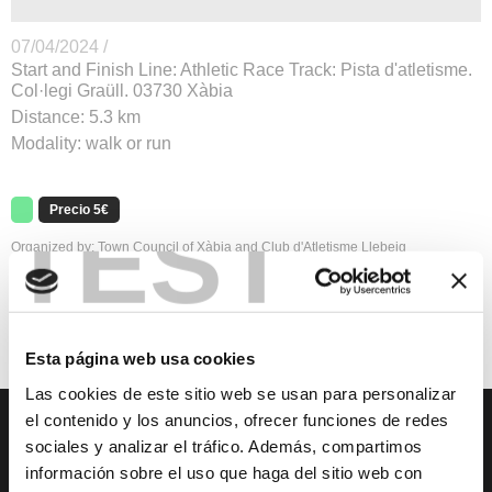
07/04/2024 /
Start and Finish Line: Athletic Race Track: Pista d'atletisme.
Col·legi Graüll. 03730 Xàbia
Distance: 5.3 km
Modality: walk or run
TEST
Precio 5€
Organized by: Town Council of Xàbia and Club d'Atletisme Llebeig
Registration fee: 5 euros
Registration period: Last day for registration is on 3rd of April 2024 - 23:59. Or
when 1,500 registrations are reached. REGISTRATION LINK
Esta página web usa cookies
Las cookies de este sitio web se usan para personalizar
el contenido y los anuncios, ofrecer funciones de redes
sociales y analizar el tráfico. Además, compartimos
ОЗНАКОМЬТЕСЬ С ХАВЕЙ
ЧЕМ ЗАНЯТЬСЯ
información sobre el uso que haga del sitio web con