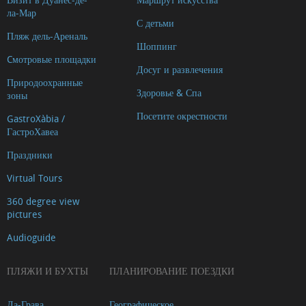
ла-Мар
С детьми
Пляж дель-Ареналь
Шоппинг
Cмотровые площадки
Досуг и развлечения
Природоохранные
Здоровье & Спа
зоны
Посетите окрестности
GastroXàbia /
ГастроХавеа
Праздники
Virtual Tours
360 degree view
pictures
Audioguide
ПЛЯЖИ И БУХТЫ
ПЛАНИРОВАНИЕ ПОЕЗДКИ
Ла-Грава
Географическое