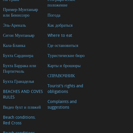
положение
Пример-Мунтаньяр
или Бениссеро
Погода
Эль-Ареналь
Как добраться
Сегон Мунтаньяр
Where to eat
Кала-Бланка
Где остановиться
Бухта Сардинера
Туристические бюро
Бухта Баррака или
Карты и брошюры
Портитчоль
СПРАВОЧНИК
Бухта Гранаделья
Tourist's rights and
BEACHES AND COVES
obligations
RULES
Complaints and
Видео бухт и пляжей
suggestions
Beach conditions.
Red Cross
Beach conditions.