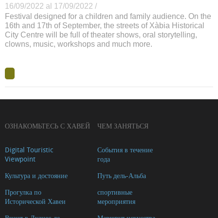
16/09/2022 al 17/09/2022 /
Festival designed for a children and family audience. On the
16th and 17th of September, the streets of Xàbia Historical
City Centre will be full of theater shows, oral storytelling,
clowns, music, workshops and much more.
ОЗНАКОМЬТЕСЬ С ХАВЕЙ
ЧЕМ ЗАНЯТЬСЯ
Digital Touristic
События в течение
Viewpoint
года
Культура и достояние
Путь дель-Альба
Прогулка по
спортивные
Исторической Хавеи
мероприятия
Визит в Дуанес-де-
Маршрут искусства