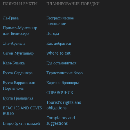
ПЛЯЖИ И БУХТЫ
ПЛАНИРОВАНИЕ ПОЕЗДКИ
Ла-Грава
Географическое
положение
Пример-Мунтаньяр
или Бениссеро
Погода
Эль-Ареналь
Как добраться
Сегон Мунтаньяр
Where to eat
Кала-Бланка
Где остановиться
Бухта Сардинера
Туристические бюро
Бухта Баррака или
Карты и брошюры
Портитчоль
СПРАВОЧНИК
Бухта Гранаделья
Tourist's rights and
BEACHES AND COVES
obligations
RULES
Complaints and
Видео бухт и пляжей
suggestions