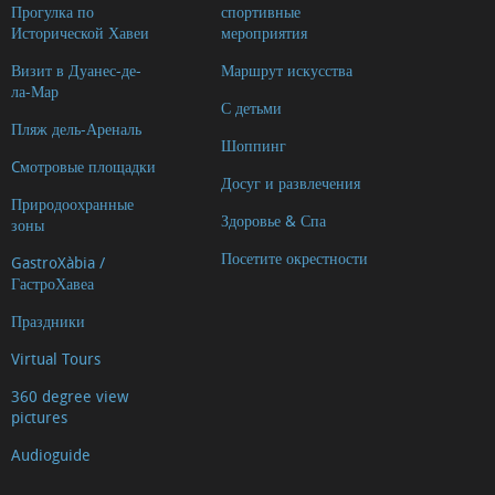
Прогулка по
спортивные
Исторической Хавеи
мероприятия
Визит в Дуанес-де-
Маршрут искусства
ла-Мар
С детьми
Пляж дель-Ареналь
Шоппинг
Cмотровые площадки
Досуг и развлечения
Природоохранные
Здоровье & Спа
зоны
Посетите окрестности
GastroXàbia /
ГастроХавеа
Праздники
Virtual Tours
360 degree view
pictures
Audioguide