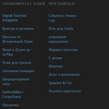
ОЗНАКОМЬТЕСЬ С ХАВЕЙ
ЧЕМ ЗАНЯТЬСЯ
Digital Touristic
События в течение
Viewpoint
года
Культура и достояние
Путь дель-Альба
Прогулка по
спортивные
Исторической Хавеи
мероприятия
Визит в Дуанес-де-
Маршрут искусства
ла-Мар
С детьми
Пляж дель-Ареналь
Шоппинг
Cмотровые площадки
Досуг и развлечения
Природоохранные
Здоровье & Спа
зоны
Посетите окрестности
GastroXàbia /
ГастроХавеа
Праздники