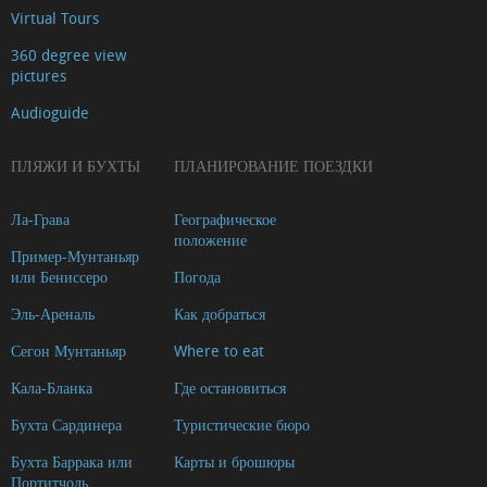
Virtual Tours
360 degree view
pictures
Audioguide
ПЛЯЖИ И БУХТЫ
ПЛАНИРОВАНИЕ ПОЕЗДКИ
Ла-Грава
Географическое
положение
Пример-Мунтаньяр
или Бениссеро
Погода
Эль-Ареналь
Как добраться
Сегон Мунтаньяр
Where to eat
Кала-Бланка
Где остановиться
Бухта Сардинера
Туристические бюро
Бухта Баррака или
Карты и брошюры
Портитчоль