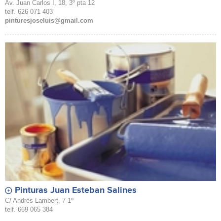
Av. Juan Carlos I, 18, 3º pta 12
telf. 626 071 403
pinturesjoseluis@gmail.com
Pinturas Juan Esteban Salines
C/ Andrés Lambert, 7-1º
telf. 669 065 384