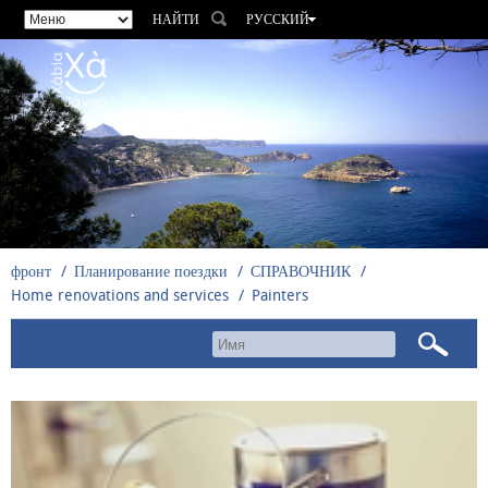
НАЙТИ
РУССКИЙ
ESPAÑOL
VALENCIÀ
ENGLISH
FRANÇAIS
DEUTSCH
фронт
Планирование поездки
СПРАВОЧНИК
Home renovations and services
Painters