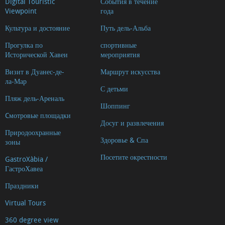
Digital Touristic
События в течение
клиники
Viewpoint
года
Образование
Культура и достояние
Путь дель-Альба
Аптеки
Прогулка по
спортивные
и
Исторической Хавеи
мероприятия
оптики
Визит в Дуанес-де-
Маршрут искусства
Gyms
ла-Мар
С детьми
and
Пляж дель-Ареналь
dance
Шоппинг
Cмотровые площадки
classes
Досуг и развлечения
Природоохранные
Агентства
Здоровье & Спа
зоны
недвижимости
Посетите окрестности
GastroXàbia /
и
ГастроХавеа
застройщики
Праздники
Мультиприключение
Virtual Tours
Другие
виды
360 degree view