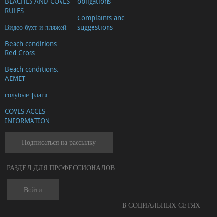
BEACHES AND COVES
obligations
услуги
RULES
Complaints and
ЗДОРОВЬЕ
Видео бухт и пляжей
suggestions
И
Beach conditions.
СПА
Red Cross
Home
Beach conditions.
renovations
AEMET
and
голубые флаги
services
COVES ACCES
Автосалон
INFORMATION
и
Подписаться на рассылку
механика
Transports
РАЗДЕЛ ДЛЯ ПРОФЕССИОНАЛОВ
&
Removals
Войти
В СОЦИАЛЬНЫХ СЕТЯХ