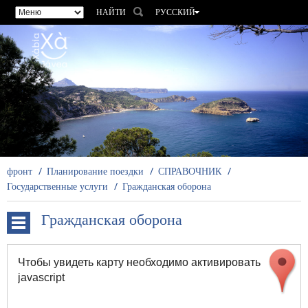
НАЙТИ
РУССКИЙ
ESPAÑOL
VALENCIÀ
ENGLISH
FRANÇAIS
DEUTSCH
фронт
Планирование поездки
СПРАВОЧНИК
Государственные услуги
Гражданская оборона
Гражданская оборона
Aquatic
activities
Чтобы увидеть карту необходимо активировать
javascript
Морская
деятельность