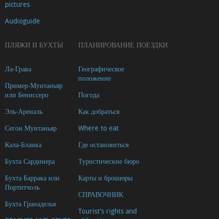
pictures
спорта
Государственные
Audioguide
услуги
ПЛЯЖИ И БУХТЫ
ПЛАНИРОВАНИЕ ПОЕЗДКИ
Медицинские
учреждения
Ла-Грава
Географическое
Транспорт
положение
Пример-Мунтаньяр
Cocktail
или Бениссеро
Погода
bar
Эль-Ареналь
Как добраться
ЛЕКАРСТВЕННЫЕ
Сегон Мунтаньяр
Where to eat
ТРАВЫ
И
Кала-Бланка
Где остановиться
ЭКОЛОГИЧЕСКИ
Бухта Сардинера
Туристические бюро
ЧИСТЫЕ
Бухта Баррака или
Карты и брошюры
ПРОДУКТЫ
Портитчоль
СПРАВОЧНИК
Интернет
Бухта Гранаделья
Tourist's rights and
Юридические