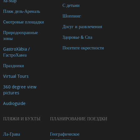
ла-Мар
С детьми
Пляж дель-Ареналь
Шоппинг
Cмотровые площадки
Досуг и развлечения
Природоохранные
Здоровье & Спа
зоны
Посетите окрестности
GastroXàbia /
ГастроХавеа
Праздники
Virtual Tours
360 degree view
pictures
Audioguide
ПЛЯЖИ И БУХТЫ
ПЛАНИРОВАНИЕ ПОЕЗДКИ
Ла-Грава
Географическое
положение