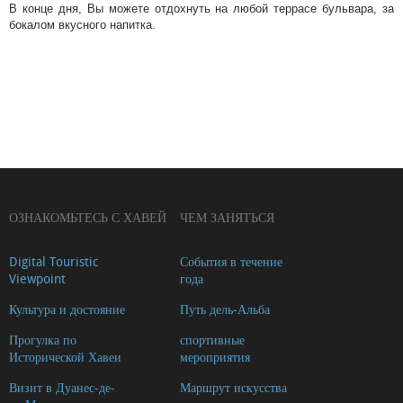
В конце дня, Вы можете отдохнуть на любой террасе бульвара, за
бокалом вкусного напитка.
ОЗНАКОМЬТЕСЬ С ХАВЕЙ
ЧЕМ ЗАНЯТЬСЯ
Digital Touristic
События в течение
Viewpoint
года
Культура и достояние
Путь дель-Альба
Прогулка по
спортивные
Исторической Хавеи
мероприятия
Визит в Дуанес-де-
Маршрут искусства