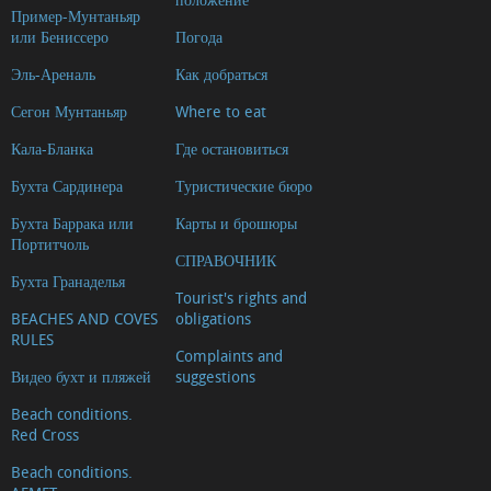
Пример-Мунтаньяр
или Бениссеро
Погода
Эль-Ареналь
Как добраться
Сегон Мунтаньяр
Where to eat
Кала-Бланка
Где остановиться
Бухта Сардинера
Туристические бюро
Бухта Баррака или
Карты и брошюры
Портитчоль
СПРАВОЧНИК
Бухта Гранаделья
Tourist's rights and
BEACHES AND COVES
obligations
RULES
Complaints and
Видео бухт и пляжей
suggestions
Beach conditions.
Red Cross
Beach conditions.