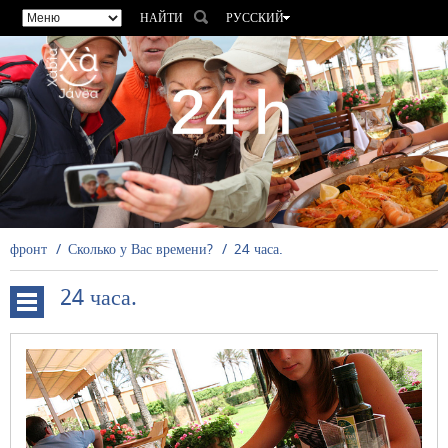
НАЙТИ
РУССКИЙ
ESPAÑOL
VALENCIÀ
ENGLISH
FRANÇAIS
DEUTSCH
фронт
Сколько у Вас времени?
24 часа.
24 часа.
24
часа.
48
часов
7