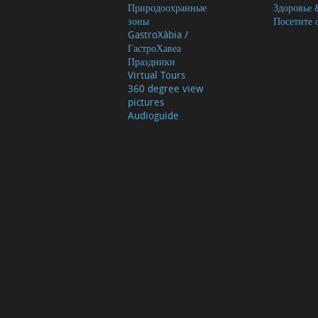
Природоохранные
Здоровье 
зоны
Посетите 
GastroXàbia /
ГастроХавеа
Праздники
Virtual Tours
360 degree view
pictures
Audioguide