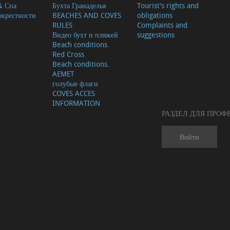
& Спа
Бухта Гранаделья
Tourist's rights and
окрестности
BEACHES AND COVES
obligations
RULES
Complaints and
Видео бухт и пляжей
suggestions
Beach conditions.
Red Cross
Beach conditions.
AEMET
голубые флаги
COVES ACCES
INFORMATION
РАЗДЕЛ ДЛЯ ПРО
Войти