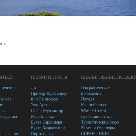
ет.
ЯТЬСЯ
ПЛЯЖИ И БУХТЫ
ПЛАНИРОВАНИЕ ПОЕЗДК
 течение
Ла-Грава
Географическое
Пример-Мунтаньяр
положение
-Альба
или Бениссеро
Погода
ые
Эль-Ареналь
Как добраться
тия
Сегон Мунтаньяр
Where to eat
скусства
Кала-Бланка
Где остановиться
Бухта Сардинера
Туристические бюро
Бухта Баррака или
Карты и брошюры
азвлечения
Портитчоль
СПРАВОЧНИК