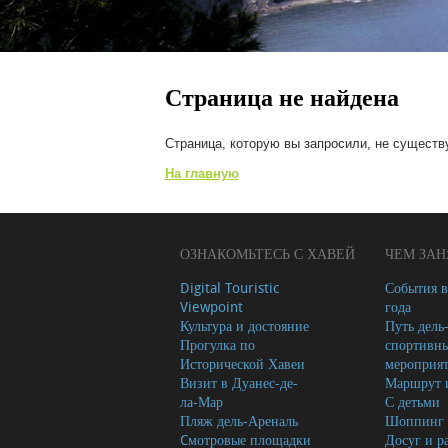
Страница не найдена
Страница, которую вы запросили, не существу
На главную
ОЗНАКОМЬТЕСЬ С ХАВЕЙ
ЧЕМ ЗАН
Digital Touristic
События в
Viewpoint
года
Культура и достояние
Путь дель
Прогулка по
спортивн
Исторической Хавеи
мероприя
Визит в Дуанес-де-
Маршрут и
ла-Мар
С детьми
Пляж дель-Ареналь
Шоппинг
Cмотровые площадки
Досуг и р