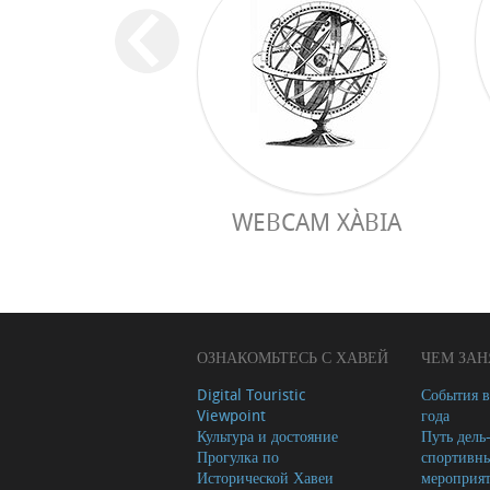
WEBCAM XÀBIA
ОЗНАКОМЬТЕСЬ С ХАВЕЙ
ЧЕМ ЗАН
Digital Touristic
События в
Viewpoint
года
Культура и достояние
Путь дель
Прогулка по
спортивн
Исторической Хавеи
мероприя