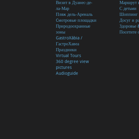
Визит в Дуанес-де-
Маршрут и
ла-Мар
С детьми
Пляж дель-Ареналь
Шоппинг
Cмотровые площадки
Досуг и р
Природоохранные
Здоровье 
зоны
Посетите 
GastroXàbia /
ГастроХавеа
Праздники
Virtual Tours
360 degree view
pictures
Audioguide