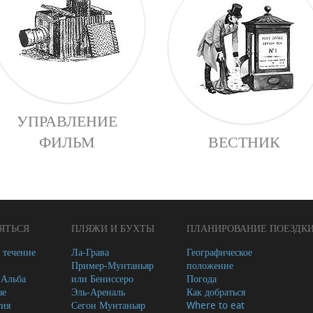
УПРАВЛЕНИЕ
ФИЛЬМ
ВЕСТНИК
ЯТЬСЯ
ПЛЯЖИ И БУХТЫ
ПЛАНИРОВАНИЕ ПОЕЗДК
 течение
Ла-Грава
Географическое
Пример-Мунтаньяр
положение
-Альба
или Бениссеро
Погода
ые
Эль-Ареналь
Как добраться
тия
Сегон Мунтаньяр
Where to eat