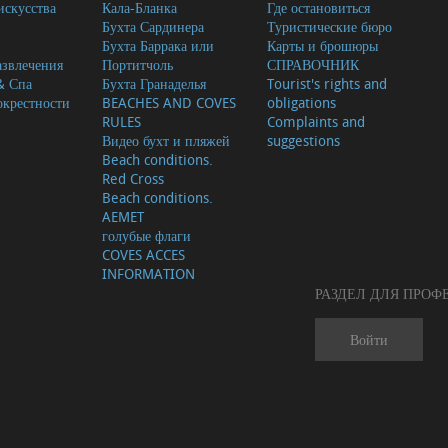
скусства
Кала-Бланка
Где остановиться
Бухта Сардинера
Туристические бюро
Бухта Баррака или
Карты и брошюры
азвлечения
Портитчоль
СПРАВОЧНИК
& Спа
Бухта Гранаделья
Tourist's rights and
окрестности
BEACHES AND COVES
obligations
RULES
Complaints and
Видео бухт и пляжей
suggestions
Beach conditions.
Red Cross
Beach conditions.
AEMET
голубые флаги
COVES ACCES
INFORMATION
РАЗДЕЛ ДЛЯ ПРО
Войти