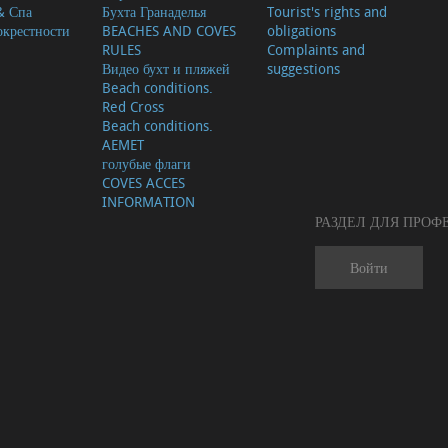
& Спа
Бухта Гранаделья
Tourist's rights and
окрестности
BEACHES AND COVES
obligations
RULES
Complaints and
Видео бухт и пляжей
suggestions
Beach conditions.
Red Cross
Beach conditions.
AEMET
голубые флаги
COVES ACCES
INFORMATION
РАЗДЕЛ ДЛЯ ПРО
Войти