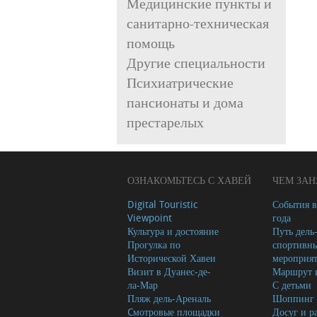
Медицинские пункты и
санитарно-техническая
помощь
Другие специальности
Психиатрические
пансионаты и дома
престарелых
ОЗНАКОМЬТЕСЬ С ХАВЕЙ
ЧЕМ ЗАН
Digital Touristic
События в
Viewpoint
года
Культура и достояние
Путь дель
Прогулка по
спортивн
Исторической Хавеи
мероприя
Визит в Дуанес-де-
Маршрут и
ла-Мар
С детьми
Пляж дель-Ареналь
Шоппинг
Cмотровые площадки
Досуг и р