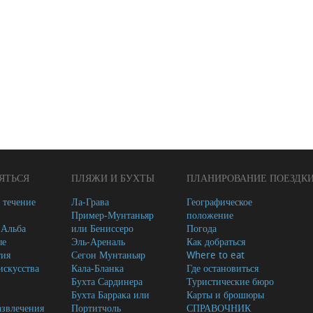
ЯТЬСЯ
ПЛЯЖИ И БУХТЫ
ПЛАНИРОВАНИЕ ПОЕЗДК
 течение
Ла-Грава
Географическое
Пример-Мунтаньяр
положение
-Альба
или Бениссеро
Погода
ые
Эль-Ареналь
Как добраться
тия
Сегон Мунтаньяр
Where to eat
скусства
Кала-Бланка
Где остановиться
Бухта Сардинера
Туристические бюро
Бухта Баррака или
Карты и брошюры
азвлечения
Портитчоль
СПРАВОЧНИК