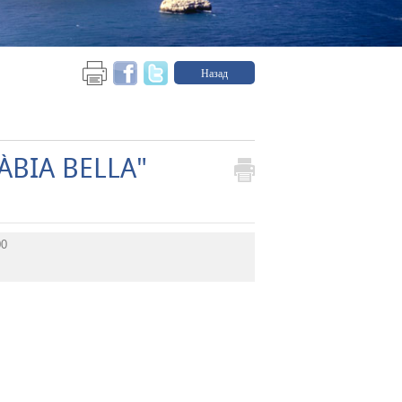
Назад
ÀBIA BELLA"
00