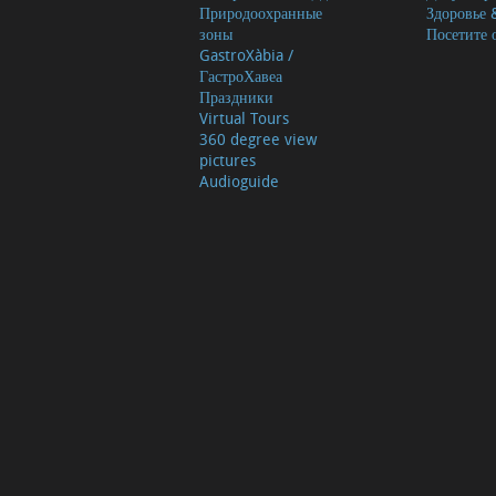
Природоохранные
Здоровье 
зоны
Посетите 
GastroXàbia /
ГастроХавеа
Праздники
Virtual Tours
360 degree view
pictures
Audioguide