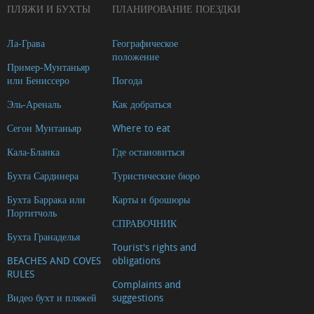
ПЛЯЖИ И БУХТЫ
ПЛАНИРОВАНИЕ ПОЕЗДКИ
Ла-Грава
Географическое
положение
Пример-Мунтаньяр
или Бениссеро
Погода
Эль-Ареналь
Как добраться
Сегон Мунтаньяр
Where to eat
Кала-Бланка
Где остановиться
Бухта Сардинера
Туристические бюро
Бухта Баррака или
Карты и брошюры
Портитчоль
СПРАВОЧНИК
Бухта Гранаделья
Tourist's rights and
BEACHES AND COVES
obligations
RULES
Complaints and
Видео бухт и пляжей
suggestions