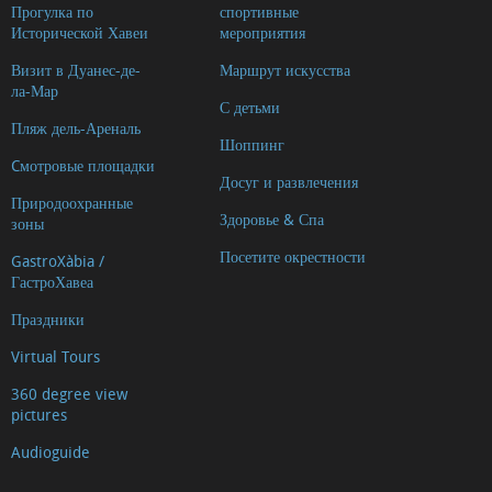
Прогулка по
спортивные
Исторической Хавеи
мероприятия
Визит в Дуанес-де-
Маршрут искусства
ла-Мар
С детьми
Пляж дель-Ареналь
Шоппинг
Cмотровые площадки
Досуг и развлечения
Природоохранные
Здоровье & Спа
зоны
Посетите окрестности
GastroXàbia /
ГастроХавеа
Праздники
Virtual Tours
360 degree view
pictures
Audioguide