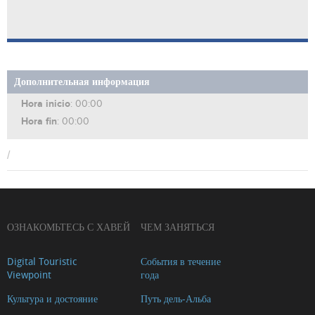
Дополнительная информация
Hora inicio
: 00:00
Hora fin
: 00:00
/
ОЗНАКОМЬТЕСЬ С ХАВЕЙ
ЧЕМ ЗАНЯТЬСЯ
Digital Touristic
События в течение
Viewpoint
года
Культура и достояние
Путь дель-Альба